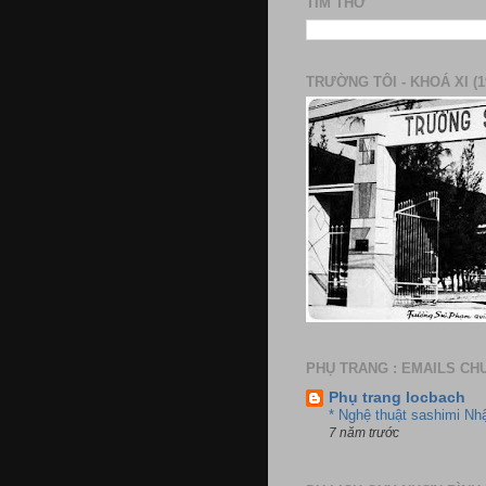
TÌM THƠ
TRƯỜNG TÔI - KHOÁ XI (1
PHỤ TRANG : EMAILS CH
Phụ trang locbach
* Nghệ thuật sashimi Nh
7 năm trước