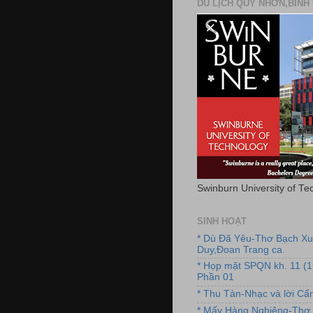
DU LỊCH QUY NHƠN,BÌNH 
Swinburn University of Te
SINH HOẠT
* Dù Đã Yêu-Thơ Bạch X
Duy,Đoan Trang ca.
* Họp mặt SPQN kh. 11 (
Phần 01
* Thu Tàn-Nhạc và lời C
* Mấy Hàng Nghiêng-Thơ 