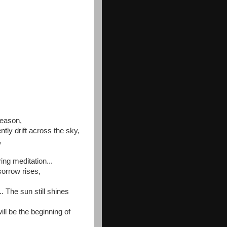
season,
tly drift across the sky,
,
ing meditation...
sorrow rises,
.. The sun still shines
will be the beginning of