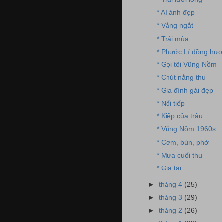
* AI ảnh đẹp
* Vắng ngắt
* Trái mùa
* Phước Lí đồng hư
* Gọi tôi Vũng Nồm
* Chút nắng thu
* Gia đình gái đẹp
* Nối tiếp
* Kiếp của trâu
* Vũng Nồm 1960s
* Cơm, bún, phở
* Mưa cuối thu
* Gia tài
►
tháng 4
(25)
►
tháng 3
(29)
►
tháng 2
(26)