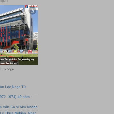
ĐỊNH
chnology.
uân Lộc,Nhạc Từ
1972-1974) 40 năm :
ẩm Văn-Ca sĩ Kim Khánh
Lý Thừa Nghiệp, Nhạc