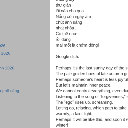
thư giãn
lối nào cho qua...
Nắng còn ngày ấm
chút ánh sáng
nhạt nhòa ...
Có thể như
rồi đúng
mai mốt là chớm đông!
026
u 2026
Google dịch:
Perhaps it's the last sunny day of the 
nh 2026
The pale golden hues of late autumn gen
Perhaps someone's heart is less joyful
But let's maintain inner peace,
à phê sáng
We cannot control everything, even dur
Listening to the song of "forgiveness," 
The "ego" rises up, screaming,
Letting go, relaxing, which path to take.
warmly, a faint light...
Perhaps it will be like this, and soon it 
winter!