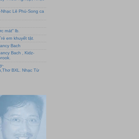
L-Nhạc Lê Phú-Song ca
c mát" lb.
rẻ em khuyết tật.
,Nancy Bach
Nancy Bach , Kidz-
rook.
y-
,Thơ BXL. Nhạc Từ