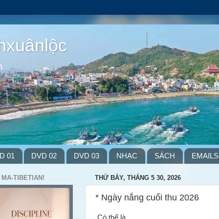
hxuânlộc
m
D 01
DVD 02
DVD 03
NHẠC
SÁCH
EMAILS
 MA-TIBETIAN!
THỨ BẢY, THÁNG 5 30, 2026
* Ngày nắng cuối thu 2026
Có thể là