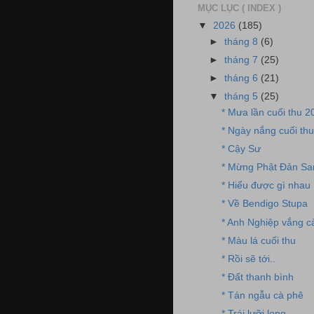
MỤC LỤC ( INDEX )
▼
2026
(185)
►
tháng 8
(6)
►
tháng 7
(25)
►
tháng 6
(21)
▼
tháng 5
(25)
* Mưa lần cuối thu 2
* Ngày nắng cuối th
* Cậy Sư
* Mừng Phật Đản Sa
* Hiểu được gì nhau
* Về Bendigo Stupa
* Anh Nghiệp vắng c
* Màu lá cuối thu
* Rồi sẽ tới..
* Đất thanh bình
* Tán ngẫu cà phê
* Trái lưỡi long