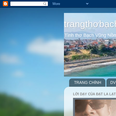
trangthơbạc
Tình thơ Bạch Vũng Nồ
TRANG CHÍNH
DV
LỜI DẠY CỦA ĐẠT LA LẠT