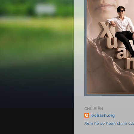
CHỦ BIÊN
locbach.org
Xem hồ sơ hoàn chỉnh của