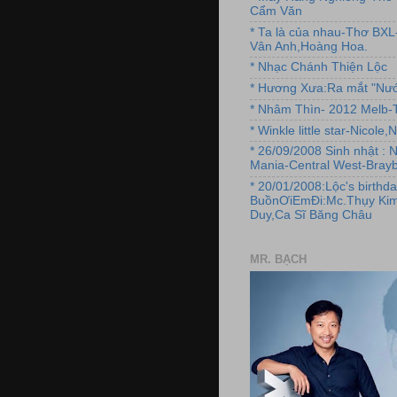
Cẩm Văn
* Ta là của nhau-Thơ BX
Vân Anh,Hoàng Hoa.
* Nhạc Chánh Thiện Lộc
* Hương Xưa:Ra mắt "Nướ
* Nhâm Thìn- 2012 Melb-T
* Winkle little star-Nicole
* 26/09/2008 Sinh nhật : 
Mania-Central West-Brayb
* 20/01/2008:Lộc's birthda
BuồnƠiEmĐi:Mc.Thụy Kim
Duy,Ca Sĩ Băng Châu
MR. BẠCH