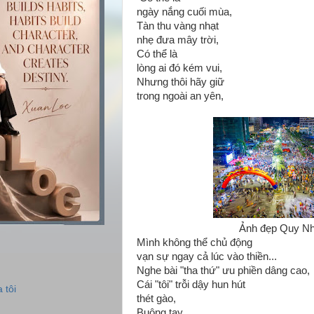
ngày nắng cuối mùa,
Tàn thu vàng nhạt
nhẹ đưa mây trời,
Có thể là
lòng ai đó kém vui,
Nhưng thôi hãy giữ
trong ngoài an yên,
Ảnh đẹp Quy N
Mình không thể chủ động
vạn sự ngay cả lúc vào thiền...
Nghe bài "tha thứ" ưu phiền dâng cao,
Cái "tôi" trỗi dậy hun hút
 tôi
thét gào,
Buông tay