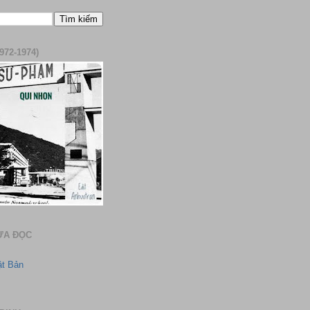
972-1974)
ƯA ĐỌC
ật Bản