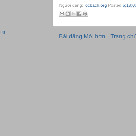
Người đăng:
locbach.org
Posted
6:19:0
ơng
Bài đăng Mới hơn
Trang ch