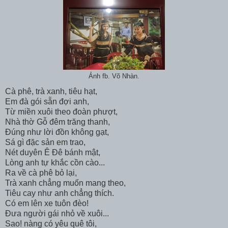
Ảnh fb. Võ Nhàn.
Cà phê, trà xanh, tiêu hạt,
Em đà gói sẵn đợi anh,
Từ miền xuôi theo đoàn phượt,
Nhà thờ Gỗ đêm trăng thanh,
Đúng như lời đồn không gạt,
Sá gì đặc sản em trao,
Nét duyên Ê Đê bánh mật,
Lòng anh tự khắc cồn cào...
Ra về cà phê bỏ lại,
Trà xanh chẳng muốn mang theo,
Tiêu cay như anh chẳng thích.
Có em lên xe tuôn đèo!
Đưa người gái nhỏ về xuôi...
Sao! nàng có yêu quê tôi,