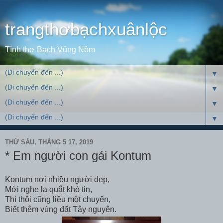
trangthơbạchxuânlộc
Tình thơ Bạch Vũng Nồm
▼
▼
▼
▼
THỨ SÁU, THÁNG 5 17, 2019
* Em người con gái Kontum
Kontum nơi nhiều người đẹp,
Mới nghe lạ quắt khó tin,
Thì thôi cũng liều một chuyến,
Biết thêm vùng đất Tây nguyên.