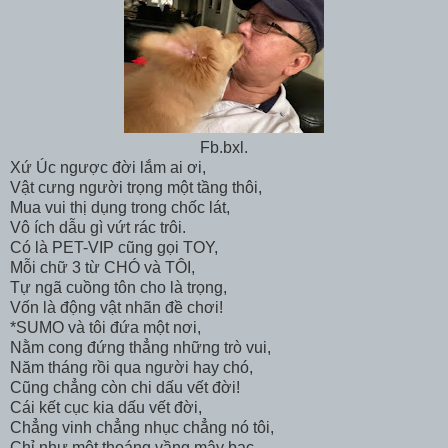
Fb.bxl.
Xứ Úc ngược đời lắm ai ơi,
Vật cưng người trọng một tầng thôi,
Mua vui thị dụng trong chốc lát,
Vô ích dẫu gì vứt rác trôi.
Có là PET-VIP cũng gọi TOY,
Mỗi chữ 3 từ CHÓ và TÔI,
Tự ngã cuồng tôn cho là trọng,
Vốn là động vật nhãn đề chơi!
*SUMO và tôi đứa một nơi,
Nằm cong đứng thẳng những trò vui,
Năm tháng rồi qua người hay chó,
Cũng chẳng còn chi dấu vết đời!
Cái kết cục kia dấu vết đời,
Chẳng vinh chẳng nhục chẳng nó tôi,
Chỉ như một thoáng vầng mây bạc,