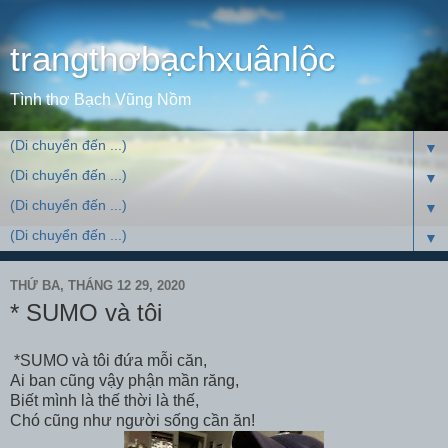
trangthơbạchxuânlộc
Tình thơ Bạch Vũng Nồm
▼
▼
▼
▼
THỨ BA, THÁNG 12 29, 2020
* SUMO và tôi
*SUMO và tôi đứa mỗi căn,
Ai ban cũng vậy phận mần răng,
Biết mình là thế thời là thế,
Chó cũng như người sống cần ăn!