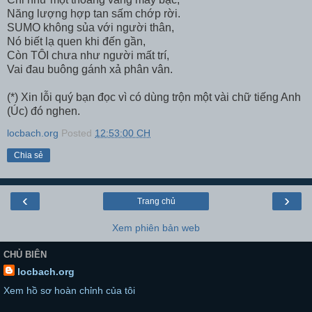
Năng lượng hợp tan sấm chớp rời.
SUMO không sủa với người thân,
Nó biết lạ quen khi đến gần,
Còn TÔI chưa như người mất trí,
Vai đau buông gánh xả phân vân.
(*) Xin lỗi quý bạn đọc vì có dùng trộn một vài chữ tiếng Anh
(Úc) đó nghen.
locbach.org
Posted
12:53:00 CH
Chia sẻ
‹
›
Trang chủ
Xem phiên bản web
CHỦ BIÊN
locbach.org
Xem hồ sơ hoàn chỉnh của tôi