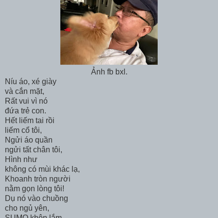
Ảnh fb bxl.
Níu áo, xé giày
và cắn mặt,
Rất vui vì nó
đứa trẻ con.
Hết liếm tai rồi
liếm cổ tôi,
Ngửi áo quần
ngửi tất chân tôi,
Hình như
không có mùi khác lạ,
Khoanh tròn người
nằm gọn lòng tôi!
Dụ nó vào chuồng
cho ngủ yên,
SUMO khôn lắm