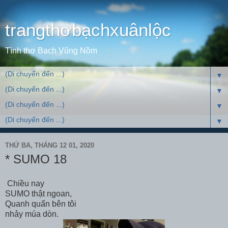
trangthơbạchxuânlộc
Tình thơ Bạch Vũng Nồm
▼
▼
▼
▼
THỨ BA, THÁNG 12 01, 2020
* SUMO 18
Chiều nay
SUMO thật ngoan,
Quanh quẩn bên tôi
nhảy múa dòn.