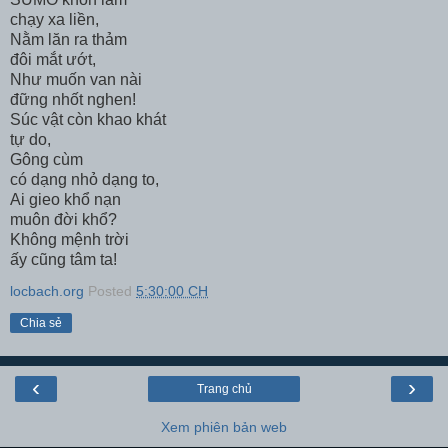
chạy xa liền,
Nằm lăn ra thảm
đôi mắt ướt,
Như muốn van nài
đững nhốt nghen!
Súc vật còn khao khát
tự do,
Gông cùm
có dạng nhỏ dạng to,
Ai gieo khổ nạn
muôn đời khổ?
Không mệnh trời
ấy cũng tâm ta!
locbach.org
Posted
5:30:00 CH
Chia sẻ
‹
›
Trang chủ
Xem phiên bản web