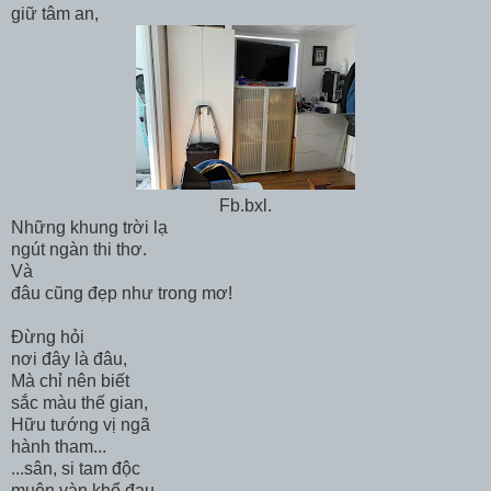
giữ tâm an,
Fb.bxl.
Những khung trời lạ
ngút ngàn thi thơ.
Và
đâu cũng đẹp như trong mơ!
Đừng hỏi
nơi đây là đâu,
Mà chỉ nên biết
sắc màu thế gian,
Hữu tướng vị ngã
hành tham...
...sân, si tam độc
muôn vàn khổ đau.