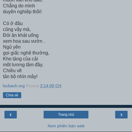
Chẳng do mình
duyên nghiệp thôi!
Có ở đâu
cũng vậy mà,
Đói ăn khát uống
xem hoa sau vườn .
Ngủ yên
gọi giấc nghê thường,
Kho tàng của cải
một lương tâm đầy.
Chiều về
tản bộ nhìn mây!
locbach.org
Posted
3:14:00 CH
Chia sẻ
‹
›
Trang chủ
Xem phiên bản web