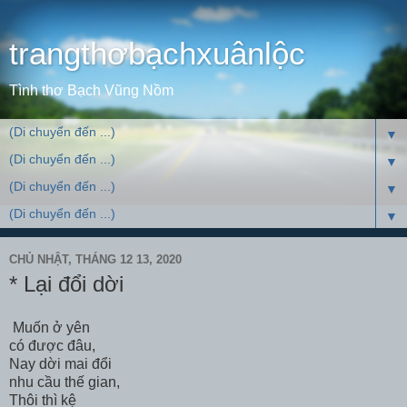
trangthơbạchxuânlộc
Tình thơ Bạch Vũng Nồm
▼
▼
▼
▼
CHỦ NHẬT, THÁNG 12 13, 2020
* Lại đổi dời
Muốn ở yên
có được đâu,
Nay dời mai đổi
nhu cầu thế gian,
Thôi thì kệ