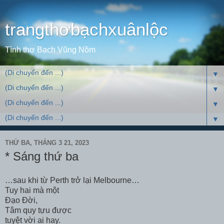
trangthơbạchxuânlộc
Tình thơ Bạch Vũng Nồm
▼
▼
▼
▼
THỨ BA, THÁNG 3 21, 2023
* Sáng thứ ba
…sau khi từ Perth trở lại Melbourne…
Tuy hai mà một
Đạo Đời,
Tâm quy tựu được
tuyệt vời ai hay.