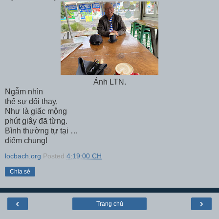
Ảnh LTN.
Ngẫm nhìn
thế sự đổi thay,
Như là giấc mộng
phút giây đã từng.
Bình thường tự tại …
điểm chung!
locbach.org
Posted
4:19:00 CH
Chia sẻ
‹
›
Trang chủ