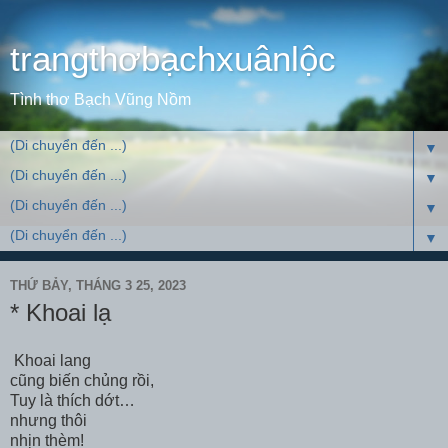
trangthơbạchxuânlộc
Tình thơ Bạch Vũng Nồm
▼
▼
▼
▼
THỨ BẢY, THÁNG 3 25, 2023
* Khoai lạ
Khoai lang
cũng biến chủng rồi,
Tuy là thích dớt…
nhưng thôi
nhịn thèm!