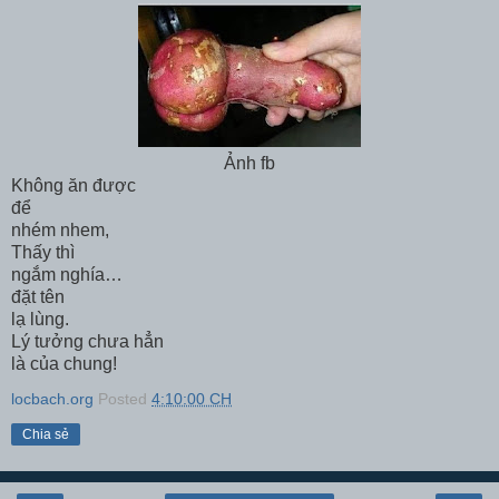
Ảnh fb
Không ăn được
để
nhém nhem,
Thấy thì
ngắm nghía…
đặt tên
lạ lùng.
Lý tưởng chưa hẳn
là của chung!
locbach.org
Posted
4:10:00 CH
Chia sẻ