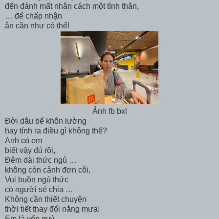
đến đánh mất nhân cách một tình thân,
… để chấp nhận
ân cần như có thể!
Ảnh fb bxl
Đời dâu bể khôn lường
hay tính ra điều gì không thể?
Anh có em
biết vậy đủ rồi,
Đêm dài thức ngủ …
không còn cảnh đơn côi,
Vui buồn ngủ thức
có người sẻ chia …
Không cần thiết chuyện
thời tiết thay đổi nắng mưa!
Em là vốn quý