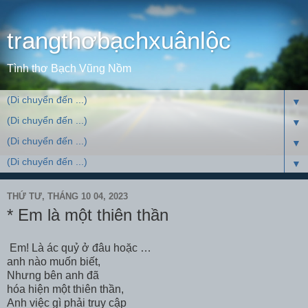
trangthơbạchxuânlộc
Tình thơ Bạch Vũng Nồm
▼
▼
▼
▼
THỨ TƯ, THÁNG 10 04, 2023
* Em là một thiên thần
Em! Là ác quỷ ở đâu hoặc …
anh nào muốn biết,
Nhưng bên anh đã
hóa hiện một thiên thần,
Anh việc gì phải truy cập