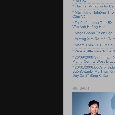
Phần 01
* Thu Tàn-Nhạc và lời C
* Mấy Hàng Nghiêng-Thơ 
Cẩm Văn
* Ta là của nhau-Thơ BX
Vân Anh,Hoàng Hoa.
* Nhạc Chánh Thiện Lộc
* Hương Xưa:Ra mắt "Nướ
* Nhâm Thìn- 2012 Melb-T
* Winkle little star-Nicole
* 26/09/2008 Sinh nhật : 
Mania-Central West-Brayb
* 20/01/2008:Lộc's birthda
BuồnƠiEmĐi:Mc.Thụy Kim
Duy,Ca Sĩ Băng Châu
MR. BẠCH