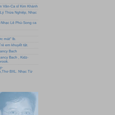
ẩm Văn-Ca sĩ Kim Khánh
Lý Thừa Nghiệp, Nhạc
L-Nhạc Lê Phú-Song ca
c mát" lb.
rẻ em khuyết tật.
,Nancy Bach
Nancy Bach , Kidz-
rook.
y-
,Thơ BXL. Nhạc Từ