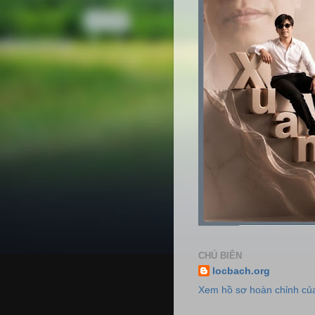
CHỦ BIÊN
locbach.org
Xem hồ sơ hoàn chỉnh của