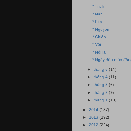
* Trịch
* Nạn
* Fifa
* Nguyên
* Chiến
* Vội
* Nối lại
* Ngày đầu mùa đôn
►
tháng 5
(14)
►
tháng 4
(11)
►
tháng 3
(6)
►
tháng 2
(9)
►
tháng 1
(10)
►
2014
(137)
►
2013
(292)
►
2012
(224)