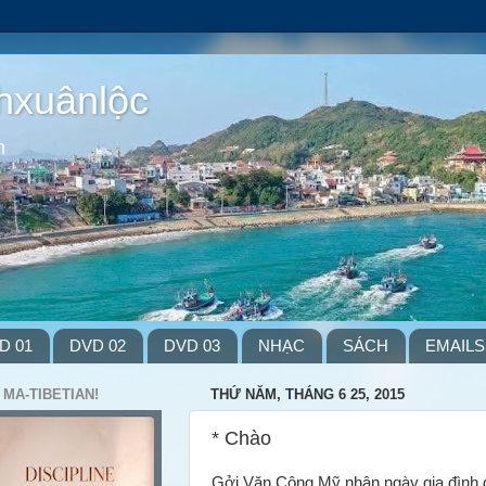
hxuânlộc
m
D 01
DVD 02
DVD 03
NHẠC
SÁCH
EMAILS
 MA-TIBETIAN!
THỨ NĂM, THÁNG 6 25, 2015
* Chào
Gởi Văn Công Mỹ nhân ngày gia đình 