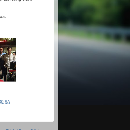
xa.
00 SA