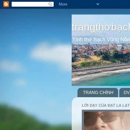
trangthơbạc
Tình thơ Bạch Vũng Nồ
TRANG CHÍNH
DV
LỜI DẠY CỦA ĐẠT LA LẠT