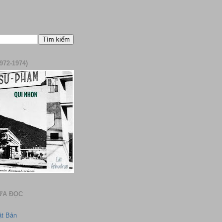
972-1974)
ƯA ĐỌC
ật Bản