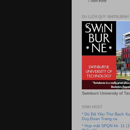
7 năm trước
DU LỊCH QUY NHƠN,BÌNH 
Swinburn University of Te
SINH HOẠT
* Dù Đã Yêu-Thơ Bạch X
Duy,Đoan Trang ca.
* Họp mặt SPQN kh. 11 (