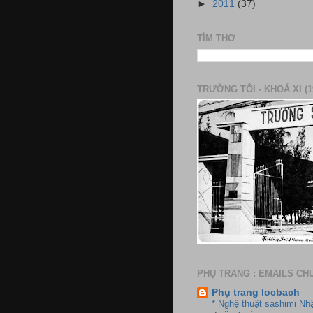
►
2011
(37)
TÌM THƠ
TRƯỜNG TÔI - KHOÁ XI (1
PHỤ TRANG : EMAILS CH
Phụ trang locbach
* Nghệ thuật sashimi Nh