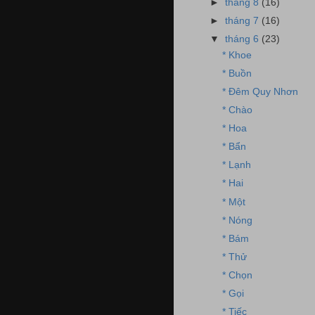
►
tháng 8
(16)
►
tháng 7
(16)
▼
tháng 6
(23)
* Khoe
* Buồn
* Đêm Quy Nhơn
* Chào
* Hoa
* Bẩn
* Lạnh
* Hai
* Một
* Nóng
* Bám
* Thử
* Chọn
* Gọi
* Tiếc