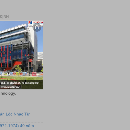
ĐỊNH
chnology.
uân Lộc,Nhạc Từ
1972-1974) 40 năm :