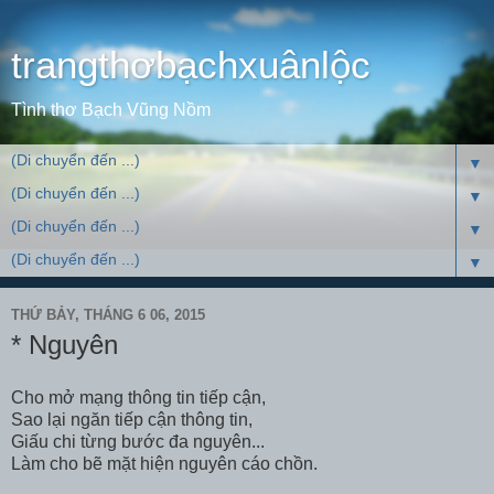
trangthơbạchxuânlộc
Tình thơ Bạch Vũng Nồm
▼
▼
▼
▼
THỨ BẢY, THÁNG 6 06, 2015
* Nguyên
Cho mở mạng thông tin tiếp cận,
Sao lại ngăn tiếp cận thông tin,
Giấu chi từng bước đa nguyên...
Làm cho bẽ mặt hiện nguyên cáo chồn.