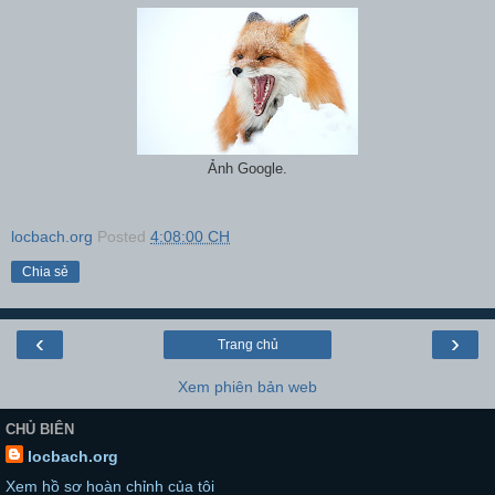
Ảnh Google.
locbach.org
Posted
4:08:00 CH
Chia sẻ
‹
›
Trang chủ
Xem phiên bản web
CHỦ BIÊN
locbach.org
Xem hồ sơ hoàn chỉnh của tôi