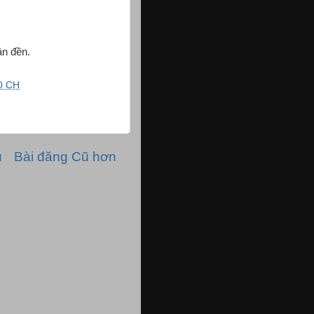
ân đền.
0 CH
ủ
Bài đăng Cũ hơn