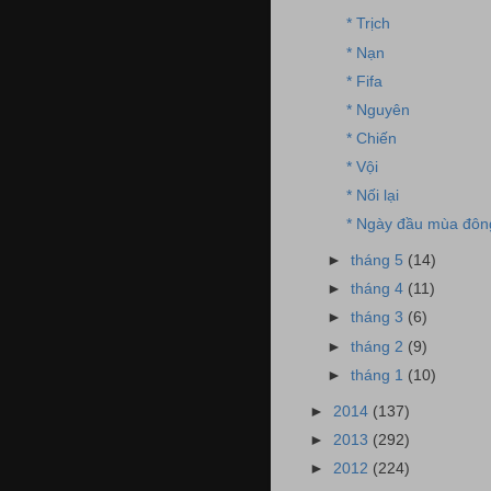
* Trịch
* Nạn
* Fifa
* Nguyên
* Chiến
* Vội
* Nối lại
* Ngày đầu mùa đôn
►
tháng 5
(14)
►
tháng 4
(11)
►
tháng 3
(6)
►
tháng 2
(9)
►
tháng 1
(10)
►
2014
(137)
►
2013
(292)
►
2012
(224)