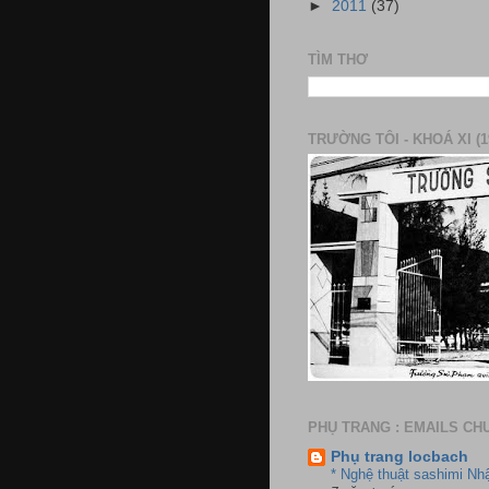
►
2011
(37)
TÌM THƠ
TRƯỜNG TÔI - KHOÁ XI (1
PHỤ TRANG : EMAILS CH
Phụ trang locbach
* Nghệ thuật sashimi Nh