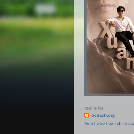
CHỦ BIÊN
locbach.org
Xem hồ sơ hoàn chỉnh của