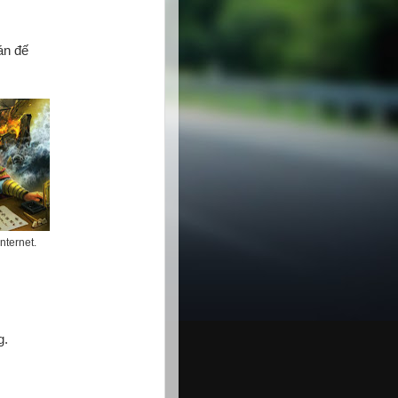
án đế
ternet.
g.