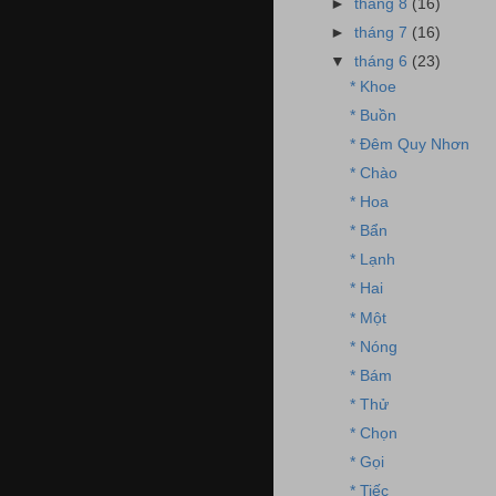
►
tháng 8
(16)
►
tháng 7
(16)
▼
tháng 6
(23)
* Khoe
* Buồn
* Đêm Quy Nhơn
* Chào
* Hoa
* Bẩn
* Lạnh
* Hai
* Một
* Nóng
* Bám
* Thử
* Chọn
* Gọi
* Tiếc