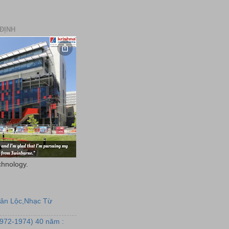
ĐỊNH
chnology.
uân Lộc,Nhạc Từ
1972-1974) 40 năm :