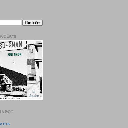
972-1974)
ƯA ĐỌC
ật Bản