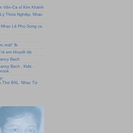
ẩm Văn-Ca sĩ Kim Khánh
Lý Thừa Nghiệp, Nhạc
L-Nhạc Lê Phú-Song ca
c mát" lb.
rẻ em khuyết tật.
,Nancy Bach
Nancy Bach , Kidz-
rook.
y-
,Thơ BXL. Nhạc Từ