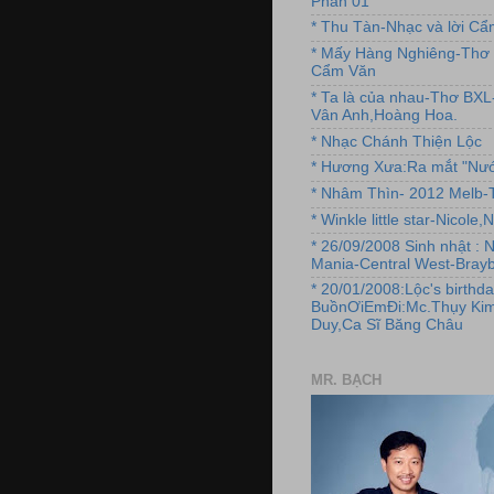
Phần 01
* Thu Tàn-Nhạc và lời C
* Mấy Hàng Nghiêng-Thơ 
Cẩm Văn
* Ta là của nhau-Thơ BX
Vân Anh,Hoàng Hoa.
* Nhạc Chánh Thiện Lộc
* Hương Xưa:Ra mắt "Nướ
* Nhâm Thìn- 2012 Melb-T
* Winkle little star-Nicole
* 26/09/2008 Sinh nhật : 
Mania-Central West-Brayb
* 20/01/2008:Lộc's birthda
BuồnƠiEmĐi:Mc.Thụy Kim
Duy,Ca Sĩ Băng Châu
MR. BẠCH