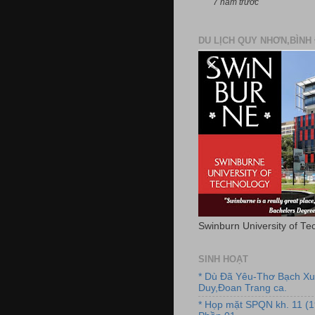
7 năm trước
DU LỊCH QUY NHƠN,BÌNH 
Swinburn University of Te
SINH HOẠT
* Dù Đã Yêu-Thơ Bạch X
Duy,Đoan Trang ca.
* Họp mặt SPQN kh. 11 (