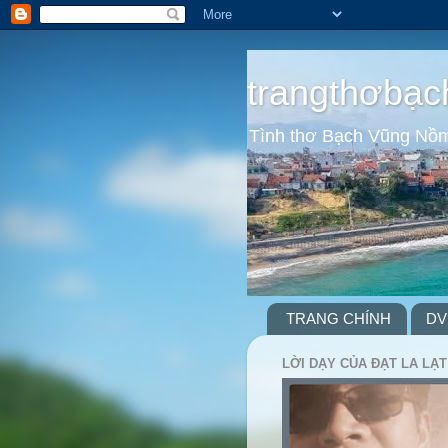
trangthơbạc
Tình thơ Bạch Vũng Nồ
TRANG CHÍNH
DV
LỜI DẠY CỦA ĐẠT LA LẠT