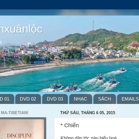
hxuânlộc
m
D 01
DVD 02
DVD 03
NHẠC
SÁCH
EMAILS
 MA-TIBETIAN!
THỨ SÁU, THÁNG 6 05, 2015
* Chiến
Không dân tộc nào hiếu hoà