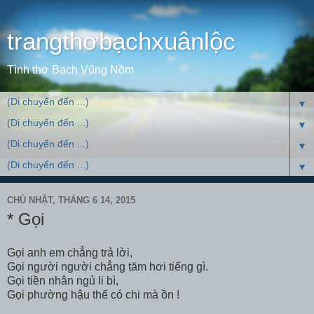
trangthơbạchxuânlộc
Tình thơ Bạch Vũng Nồm
▼
▼
▼
▼
CHỦ NHẬT, THÁNG 6 14, 2015
* Gọi
Gọi anh em chẳng trả lời,
Gọi người người chẳng tăm hơi tiếng gì.
Gọi tiền nhân ngủ li bì,
Gọi phường hậu thế có chi mà ồn !