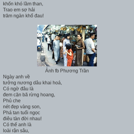
khốn khó lầm than,
Trao em sợ hải
trăm ngàn khổ đau!
Ảnh fb Phương Trần
Ngày anh về
tưởng nương dâu khai hoá,
Có ngờ đâu là
đem cặn bã rừng hoang,
Phủ che
nét đẹp vàng son,
Phá tan tuổi ngọc
điêu tàn đời nhau!
Có thể anh là
loài rận sâu,