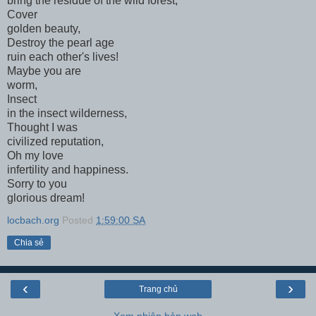
bring the residue of the wild forest,
Cover
golden beauty,
Destroy the pearl age
ruin each other's lives!
Maybe you are
worm,
Insect
in the insect wilderness,
Thought I was
civilized reputation,
Oh my love
infertility and happiness.
Sorry to you
glorious dream!
locbach.org
Posted
1:59:00 SA
Chia sẻ
‹
›
Trang chủ
Xem phiên bản web