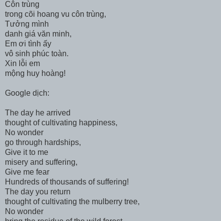
Côn trùng
trong cõi hoang vu côn trùng,
Tưởng mình
danh giá văn minh,
Em ơi tình ấy
vô sinh phúc toàn.
Xin lỗi em
mộng huy hoàng!
Google dịch:
The day he arrived
thought of cultivating happiness,
No wonder
go through hardships,
Give it to me
misery and suffering,
Give me fear
Hundreds of thousands of suffering!
The day you return
thought of cultivating the mulberry tree,
No wonder