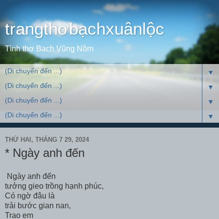
trangthơbạchxuânlộc
Tình thơ Bạch Vũng Nồm
▼
▼
▼
▼
THỨ HAI, THÁNG 7 29, 2024
* Ngày anh đến
Ngày anh đến
tưởng gieo trồng hạnh phúc,
Có ngờ đâu là
trải bước gian nan,
Trao em