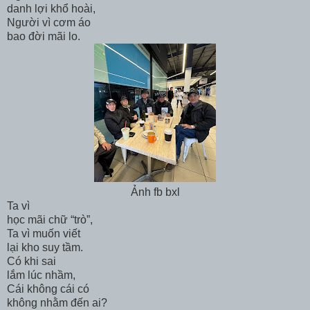
danh lợi khổ hoài,
Người vì cơm áo
bao đời mãi lo.
Ảnh fb bxl
Ta vì
học mãi chữ “trò”,
Ta vì muốn viết
lại kho suy tầm.
Có khi sai
lắm lúc nhầm,
Cái không cái có
không nhằm đến ai?