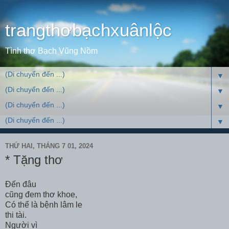
trangthơbạchxuânlộc
Tình thơ Bạch Vũng Nồm
▼
▼
▼
▼
THỨ HAI, THÁNG 7 01, 2024
* Tặng thơ
Đến đâu
cũng đem thơ khoe,
Có thể là bệnh lâm le
thi tài.
Người vì