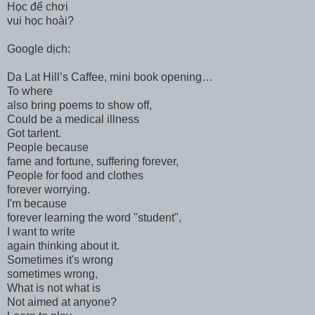
Học để chơi
vui học hoài?
Google dịch:
Da Lat Hill’s Caffee, mini book opening…
To where
also bring poems to show off,
Could be a medical illness
Got tarlent.
People because
fame and fortune, suffering forever,
People for food and clothes
forever worrying.
I'm because
forever learning the word "student",
I want to write
again thinking about it.
Sometimes it's wrong
sometimes wrong,
What is not what is
Not aimed at anyone?