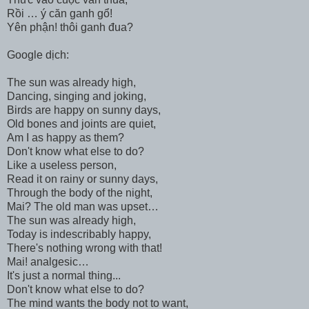
Rồi … ý căn ganh gổ!
Yên phận! thôi ganh đua?
Google dịch:
The sun was already high,
Dancing, singing and joking,
Birds are happy on sunny days,
Old bones and joints are quiet,
Am I as happy as them?
Don't know what else to do?
Like a useless person,
Read it on rainy or sunny days,
Through the body of the night,
Mai? The old man was upset…
The sun was already high,
Today is indescribably happy,
There's nothing wrong with that!
Mai! analgesic…
It's just a normal thing...
Don't know what else to do?
The mind wants the body not to want,