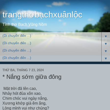
trangthơbạchxuânlộc
Tình thơ Bạch Vũng Nồm
▼
▼
▼
▼
THỨ BA, THÁNG 7 23, 2024
* Nắng sớm giữa đông
Mặt trời đã lên cao,
Nhảy hót đùa xôn xao,
Chim chóc vui ngày nắng,
Xương khớp già êm ắng,
Lòng mình vui như chúng?