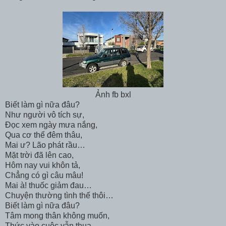
Ảnh fb bxl
Biết làm gì nữa đâu?
Như người vô tích sự,
Đọc xem ngày mưa nắng,
Qua cơ thể đêm thâu,
Mai ư? Lão phát rầu…
Mặt trời đã lên cao,
Hôm nay vui khôn tả,
Chẳng có gì câu mâu!
Mai à! thuốc giảm đau…
Chuyện thường tình thế thôi…
Biết làm gì nữa đâu?
Tâm mong thân không muốn,
Thức vào cuộc vẫn thua,