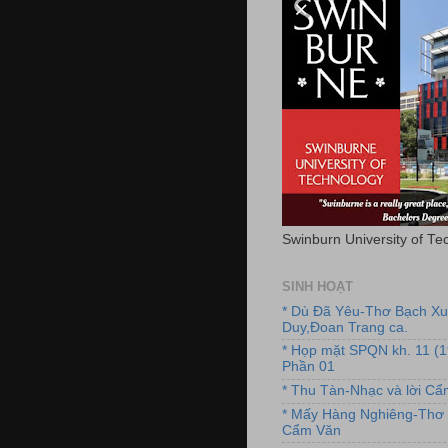
Swinburn University of Te
SINH HOẠT
* Dù Đã Yêu-Thơ Bạch X
Duy,Đoan Trang ca.
* Họp mặt SPQN kh. 11 (
Phần 01
* Thu Tàn-Nhạc và lời C
* Mấy Hàng Nghiêng-Thơ 
Cẩm Văn