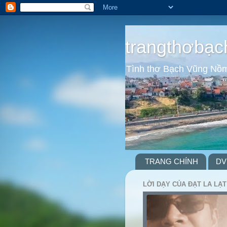
trangthơbạc
Tình thơ Bạch Vũng Nồ
TRANG CHÍNH
DV
LỜI DẠY CỦA ĐẠT LA LẠT