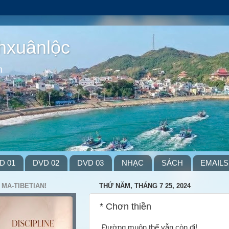
hxuânlộc
m
D 01
DVD 02
DVD 03
NHẠC
SÁCH
EMAILS
 MA-TIBETIAN!
THỨ NĂM, THÁNG 7 25, 2024
* Chơn thiền
Đường muôn thể vẫn còn đi!