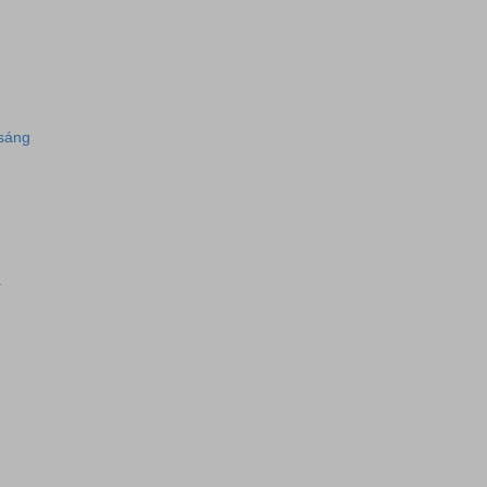
 sáng
a