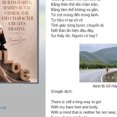
Bằng thân thể đôi chân trần,
Bằng tâm thể không xa gần,
Từ mịt mùng đến trong lành.
Tự hữu vi tại vô vi!
Tỉnh giác từng bước chuyển di,
Niết Bàn ẩn hiện đâu đây,
Sư thấy đó. Người có hay?
Atnh fb Võ Hâ
Google dịch:
There is still a long way to go!
With my bare feet and body,
 tôi
With a mind that is neither far nor near,