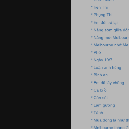
* Iren Thi
* Phụng Thi
* Em đòi trả lại
* Nắng sớm giữa đô
* Nắng mới Melbour
* Melbourne nhớ Mẹ
* Phở
* Ngày 19/7
* Luận anh hùng
* Bình an
* Em đã lấy chồng
* Cá lô ồ
* Còn sót
* Làm gương
* Tánh
* Mùa đông là như t
* Melbourne tháng 7