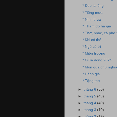
* Đẹp lạ lùng
* Tiếng mưa
* Nhịn thua
* Tham đồ hạ giá
* Thơ, nhạc, cà phê
* Khi có thể
* Ngộ cố tri
* Miên trường
* Giữa đông 2024
* Món quà chữ nghĩ
* Hành giả
* Tặng thơ
►
tháng 6
(30)
►
tháng 5
(49)
►
tháng 4
(40)
►
tháng 3
(10)
►
tháng 2
(19)