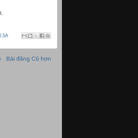
t,
0 SA
ủ
Bài đăng Cũ hơn