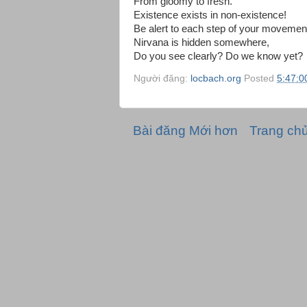
From gloomy to fresh.
Existence exists in non-existence!
Be alert to each step of your movemen
Nirvana is hidden somewhere,
Do you see clearly? Do we know yet?
Người đăng:
locbach.org
Posted
5:47:0
Bài đăng Mới hơn
Trang ch