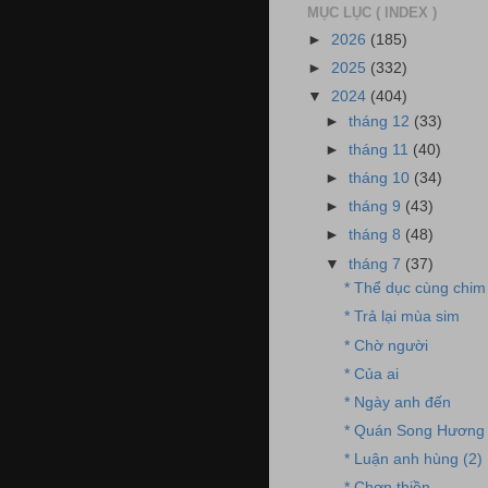
MỤC LỤC ( INDEX )
►
2026
(185)
►
2025
(332)
▼
2024
(404)
►
tháng 12
(33)
►
tháng 11
(40)
►
tháng 10
(34)
►
tháng 9
(43)
►
tháng 8
(48)
▼
tháng 7
(37)
* Thể dục cùng chim
* Trả lại mùa sim
* Chờ người
* Của ai
* Ngày anh đến
* Quán Song Hương
* Luận anh hùng (2)
* Chơn thiền