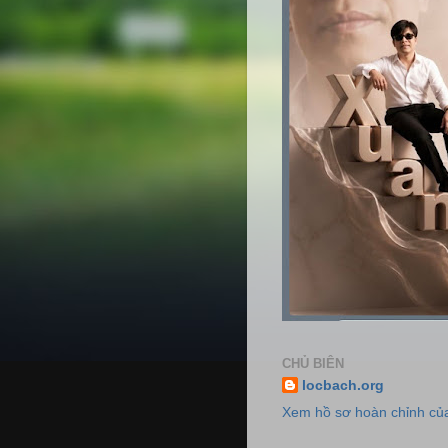
CHỦ BIÊN
locbach.org
Xem hồ sơ hoàn chỉnh của