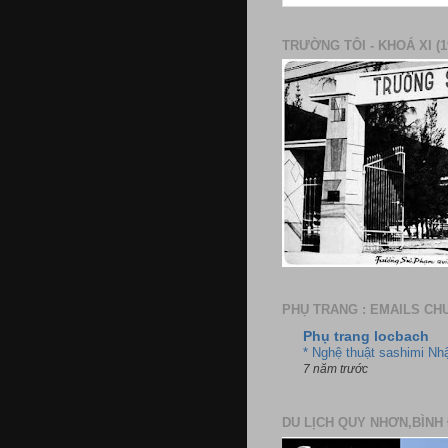
TRƯỜNG TÔI - KHOÁ XI (1
PHỤ TRANG : EMAILS CH
Phụ trang locbach
* Nghệ thuật sashimi Nh
7 năm trước
DU LỊCH QUY NHƠN,BÌNH 