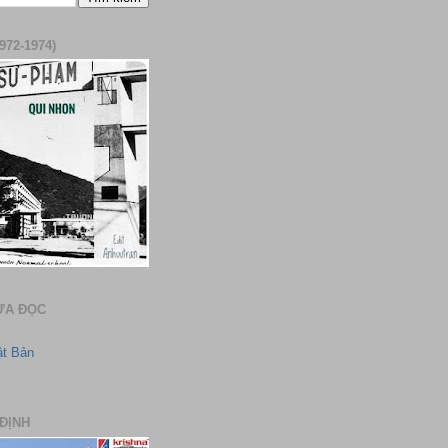
972-1974)
ƯA ĐỌC
ật Bản
ĐỊNH