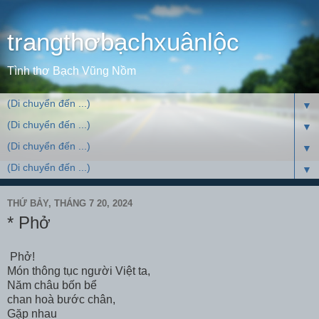
trangthơbạchxuânlộc
Tình thơ Bạch Vũng Nồm
▼
▼
▼
▼
THỨ BẢY, THÁNG 7 20, 2024
* Phở
Phở!
Món thông tục người Việt ta,
Năm châu bốn bể
chan hoà bước chân,
Gặp nhau