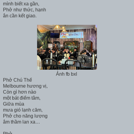
mình biết xa gần,
Phở như thức, hạnh
ân cần kết giao.
Ảnh fb bxl
Phở Chú Thể
Melbourne hương vị,
Còn gì hơn nào
một bát điểm tâm,
Giữa mùa
mưa gió lạnh căm,
Phở cho năng lượng
âm thầm lan xa…
Phở,