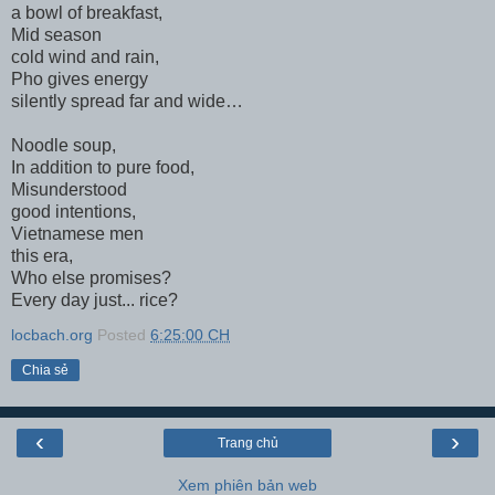
a bowl of breakfast,
Mid season
cold wind and rain,
Pho gives energy
silently spread far and wide…
Noodle soup,
In addition to pure food,
Misunderstood
good intentions,
Vietnamese men
this era,
Who else promises?
Every day just... rice?
locbach.org
Posted
6:25:00 CH
Chia sẻ
‹
›
Trang chủ
Xem phiên bản web