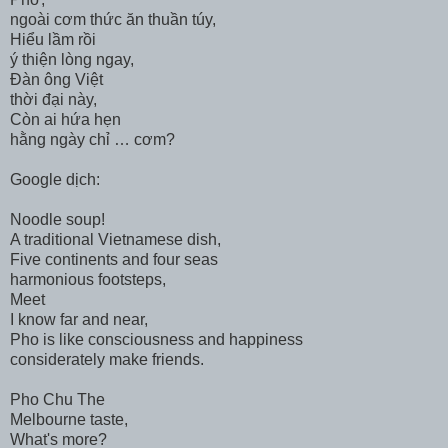
ngoài cơm thức ăn thuần túy,
Hiểu lầm rồi
ý thiện lòng ngay,
Đàn ông Việt
thời đại này,
Còn ai hứa hẹn
hằng ngày chỉ … cơm?
Google dịch:
Noodle soup!
A traditional Vietnamese dish,
Five continents and four seas
harmonious footsteps,
Meet
I know far and near,
Pho is like consciousness and happiness
considerately make friends.
Pho Chu The
Melbourne taste,
What's more?