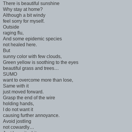
There is beautiful sunshine
Why stay at home?
Although a bit windy
feel sorry for myself.
Outside
raging flu,
And some epidemic species
not healed here.
But
sunny color with few clouds,
Green yellow is soothing to the eyes
beautiful grass and trees…
SUMO
want to overcome more than lose,
Same with it
just moved forward.
Grasp the end of the wire
holding hands,
I do not want it
causing further annoyance.
Avoid jostling
not cowardly…