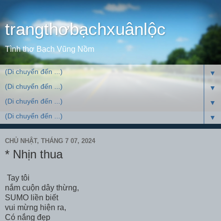
trangthơbạchxuânlộc
Tình thơ Bạch Vũng Nồm
▼
▼
▼
▼
CHỦ NHẬT, THÁNG 7 07, 2024
* Nhịn thua
Tay tôi
nắm cuộn dây thừng,
SUMO liền biết
vui mừng hiện ra,
Có nắng đẹp