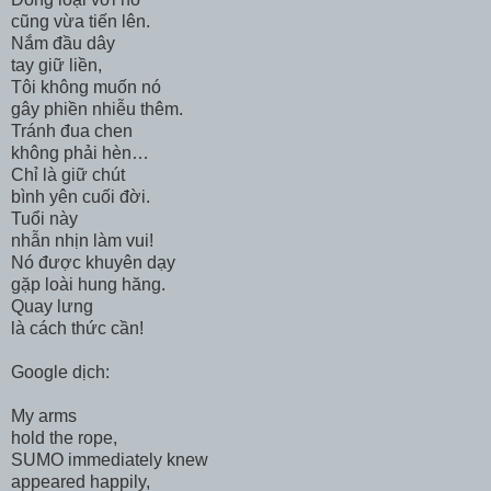
cũng vừa tiến lên.
Nắm đầu dây
tay giữ liền,
Tôi không muốn nó
gây phiền nhiễu thêm.
Tránh đua chen
không phải hèn…
Chỉ là giữ chút
bình yên cuối đời.
Tuổi này
nhẫn nhịn làm vui!
Nó được khuyên dạy
gặp loài hung hăng.
Quay lưng
là cách thức cần!
Google dịch:
My arms
hold the rope,
SUMO immediately knew
appeared happily,