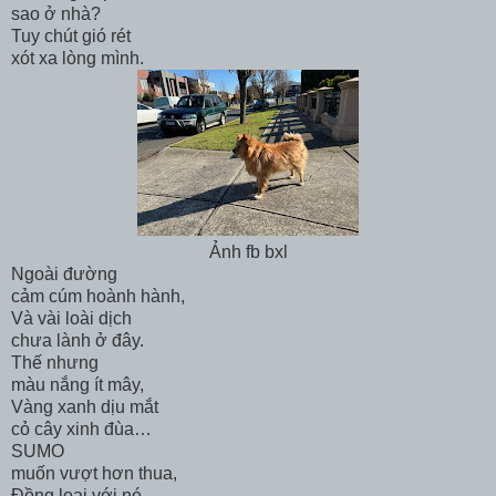
sao ở nhà?
Tuy chút gió rét
xót xa lòng mình.
Ảnh fb bxl
Ngoài đường
cảm cúm hoành hành,
Và vài loài dịch
chưa lành ở đây.
Thế nhưng
màu nắng ít mây,
Vàng xanh dịu mắt
cỏ cây xinh đùa…
SUMO
muốn vượt hơn thua,
Đồng loại với nó