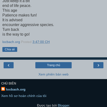
Just keep it a bit
end of life peace.
This age
Patience makes fun!
It is advised
encounter aggressive species.
Turn back
is the way to go!
locbach.org
Posted
3:47:00 CH
Chia sẻ
‹
›
Trang chủ
Xem phiên bản web
CHỦ BIÊN
locbach.org
Xem hồ sơ hoàn chỉnh của tôi
Được tạo bởi
Blogger
.