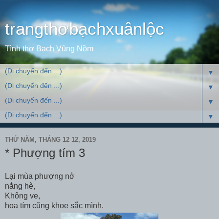
trangthơbạchxuânlộc
Tình thơ Bạch Vũng Nồm
▼
▼
▼
▼
THỨ NĂM, THÁNG 12 12, 2019
* Phượng tím 3
Lại mùa phượng nở
nắng hè,
Không ve,
hoa tím cũng khoe sắc mình.