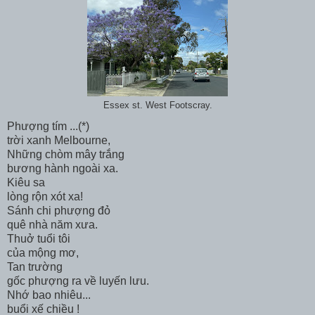
Essex st. West Footscray.
Phượng tím ...(*)
trời xanh Melbourne,
Những chòm mây trắng
bương hành ngoài xa.
Kiêu sa
lòng rộn xót xa!
Sánh chi phượng đỏ
quê nhà năm xưa.
Thuở tuổi tôi
của mộng mơ,
Tan trường
gốc phượng ra về luyến lưu.
Nhớ bao nhiêu...
buổi xế chiều !