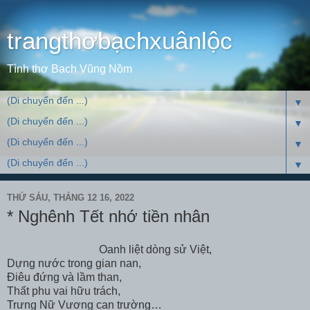
trangthơbạchxuânlộc
Tình thơ Bạch Vũng Nồm
▼
▼
▼
▼
THỨ SÁU, THÁNG 12 16, 2022
* Nghênh Tết nhớ tiền nhân
Oanh liệt dòng sử Việt,
Dựng nước trong gian nan,
Điêu đứng và lầm than,
Thất phu vai hữu trách,
Trưng Nữ Vương can trường…