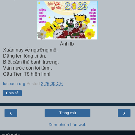
Ảnh fb
Xuân nay về ngưỡng mộ,
Dâng lên lòng tri ân,
Biết căm thù bành trướng,
Vận nước còn tối tăm…
Cầu Tiên Tổ hiển linh!
locbach.org
Posted
2:26:00 CH
Chia sẻ
‹
›
Trang chủ
Xem phiên bản web