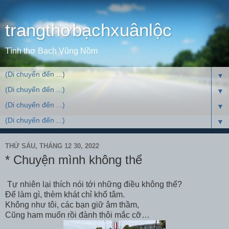
trangthơbạchxuânlộc
Tình thơ Bạch Vũng Nồm
▼
▼
▼
▼
THỨ SÁU, THÁNG 12 30, 2022
* Chuyện mình không thể
Tự nhiên lại thích nói tới những điều không thể?
Để làm gì, thèm khát chỉ khổ tâm.
Không như tôi, các bạn giữ âm thầm,
Cũng ham muốn rồi đành thôi mắc cỡ…