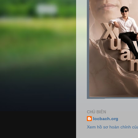
CHỦ BIÊN
locbach.org
Xem hồ sơ hoàn chỉnh của