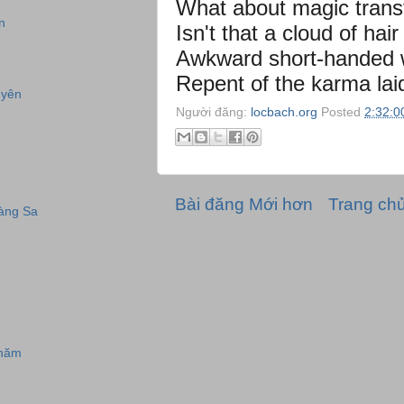
What about magic trans
n
Isn't that a cloud of hair 
Awkward short-handed 
Repent of the karma lai
uyên
Người đăng:
locbach.org
Posted
2:32:0
Bài đăng Mới hơn
Trang ch
àng Sa
 năm