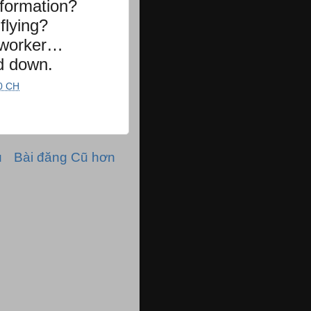
formation?

flying?

worker…

d down.
0 CH
ủ
Bài đăng Cũ hơn