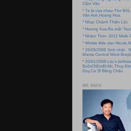
Cẩm Văn
* Ta là của nhau-Thơ BX
Vân Anh,Hoàng Hoa.
* Nhạc Chánh Thiện Lộc
* Hương Xưa:Ra mắt "Nướ
* Nhâm Thìn- 2012 Melb-T
* Winkle little star-Nicole
* 26/09/2008 Sinh nhật : 
Mania-Central West-Brayb
* 20/01/2008:Lộc's birthda
BuồnƠiEmĐi:Mc.Thụy Kim
Duy,Ca Sĩ Băng Châu
MR. BẠCH