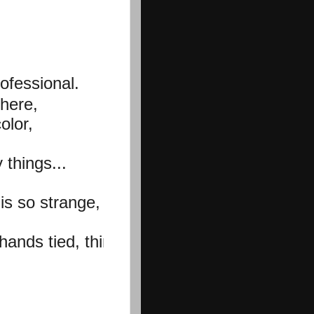
ofessional.
here,

lor,

things...

s so strange,

ands tied, thinking,
