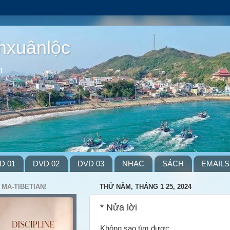
hxuânlộc
m
D 01
DVD 02
DVD 03
NHẠC
SÁCH
EMAILS
 MA-TIBETIAN!
THỨ NĂM, THÁNG 1 25, 2024
* Nửa lời
Không sao tìm được