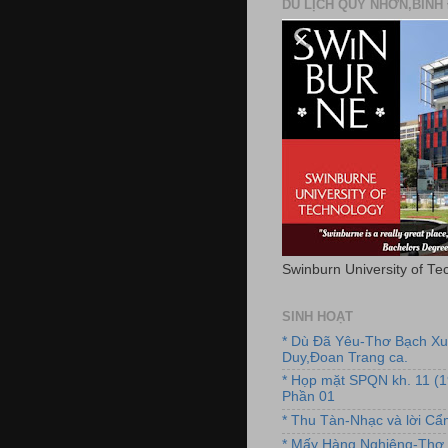
DU LỊCH QUY NHƠN,BÌNH 
Swinburn University of Te
SINH HOẠT
* Dù Đã Yêu-Thơ Bạch X
Duy,Đoan Trang ca.
* Họp mặt SPQN kh. 11 (
Phần 01
* Thu Tàn-Nhạc và lời C
* Mấy Hàng Nghiêng-Thơ 