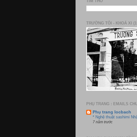
TÌM THƠ
TRƯỜNG TÔI - KHOÁ XI (1
PHỤ TRANG : EMAILS CH
Phụ trang locbach
* Nghệ thuật sashimi Nh
7 năm trước