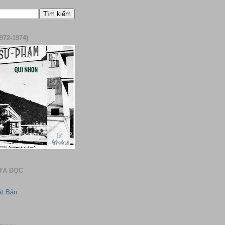
972-1974)
ƯA ĐỌC
ật Bản