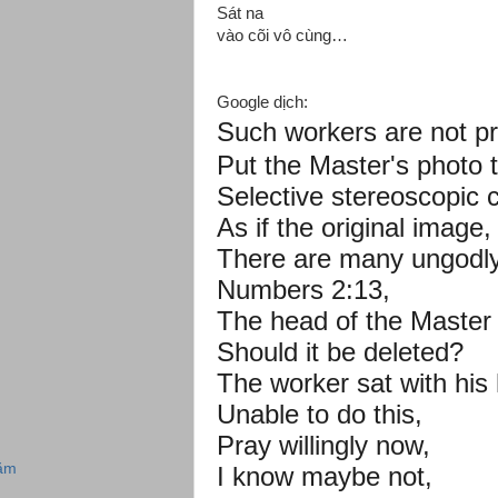
Sát na
vào cõi vô cùng…
Google dịch:
Such workers are not pr
Put the Master's photo t
Selective stereoscopic co
As if the original image,

There are many ungodly 
Numbers 2:13,

The head of the Master i
Should it be deleted?

The worker sat with his h
Unable to do this,

Pray willingly now,

năm
I know maybe not,
