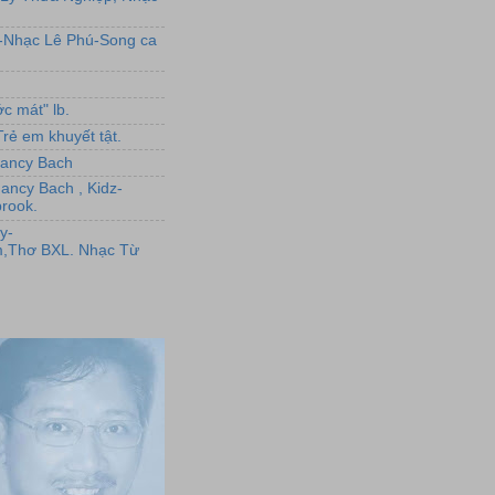
L-Nhạc Lê Phú-Song ca
c mát" lb.
rẻ em khuyết tật.
,Nancy Bach
Nancy Bach , Kidz-
rook.
y-
,Thơ BXL. Nhạc Từ