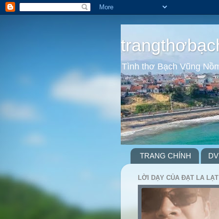
trangthơbạc
Tình thơ Bạch Vũng Nồ
TRANG CHÍNH
DV
LỜI DẠY CỦA ĐẠT LA LẠT