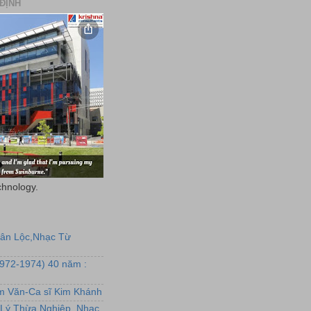
ĐỊNH
chnology.
uân Lộc,Nhạc Từ
1972-1974) 40 năm :
ẩm Văn-Ca sĩ Kim Khánh
Lý Thừa Nghiệp, Nhạc