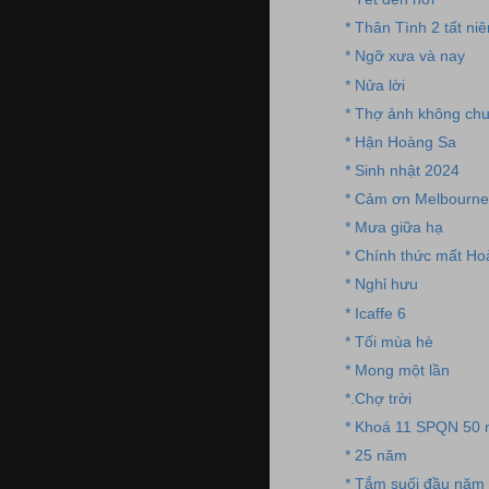
* Thân Tình 2 tất niê
* Ngỡ xưa và nay
* Nửa lời
* Thợ ảnh không ch
* Hận Hoàng Sa
* Sinh nhật 2024
* Cảm ơn Melbourne
* Mưa giữa hạ
* Chính thức mất Ho
* Nghỉ hưu
* Icaffe 6
* Tối mùa hè
* Mong một lần
*.Chợ trời
* Khoá 11 SPQN 50
* 25 năm
* Tắm suối đầu năm