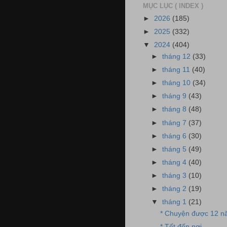
MỤC LỤC ( INDEX )
►
2026
(185)
►
2025
(332)
▼
2024
(404)
►
tháng 12
(33)
►
tháng 11
(40)
►
tháng 10
(34)
►
tháng 9
(43)
►
tháng 8
(48)
►
tháng 7
(37)
►
tháng 6
(30)
►
tháng 5
(49)
►
tháng 4
(40)
►
tháng 3
(10)
►
tháng 2
(19)
▼
tháng 1
(21)
* Chuyện được 12 
* Tết đến nơi