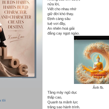
nửa lời,
Viết cho nhau nhớ
giữ đời khó thay.
Định càng sâu
tuệ vơi đầy,
An nhiên hoá giải
đắng cay ngọt ngào.
Ảnh fb.
Tầng mây ngũ dục
thấp cao,
 tôi
Quanh ta mãnh lực
trăng sao hành trình.