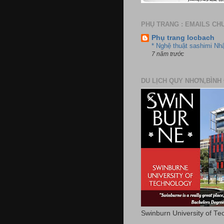
PHỤ TRANG : EMAILS CH
Phụ trang locbach
* Nghệ thuật sashimi Nh
7 năm trước
DU LỊCH QUY NHƠN,BÌNH 
Swinburn University of Te