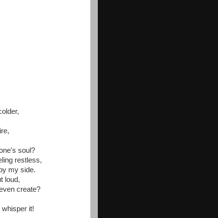
older,
re,
one's soul?
ling restless,
by my side.
t loud,
 even create?
 whisper it!