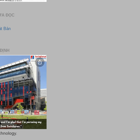
ƯA ĐỌC
ật Bản
ĐỊNH
chnology.