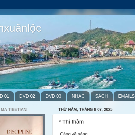
hxuânlộc
m
D 01
DVD 02
DVD 03
NHẠC
SÁCH
EMAILS
 MA-TIBETIAN!
THỨ NĂM, THÁNG 8 07, 2025
* Thì thầm
Càng về sáng