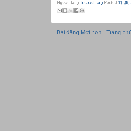
Người đăng:
locbach.org
Posted
11:38:
Bài đăng Mới hơn
Trang ch