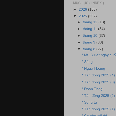
MỤC LỤC ( INDEX )
►
2026
(185)
▼
2025
(332)
►
tháng 12
(13)
►
tháng 11
(34)
►
tháng 10
(37)
►
tháng 9
(38)
▼
tháng 8
(27)
* Mt. Buller ngày cuố
* Sóng
* Ngựa Hoang
* Tàn đông 2025 (4)
* Tàn đông 2025 (3)
* Đoan Thoại
* Tàn đông 2025 (2)
* Song tu
* Tàn đông 2025 (1)
* Có như sỏi đá