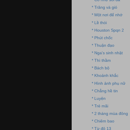
* Trăng và gió
* Một nơi để nhớ
* Lề thói
* Houston Spqn 2
* Phút chốc
* Thuận đạo
* Nga's sinh nhật
* Thì thầm
* Bách bộ
* Khoảnh khắc
* Hình ảnh phụ nữ
* Chẳng hề tin
* Luyện
* Trẻ mãi
* 2 tháng mùa đông
* Chiêm bao
* Từ độ 13