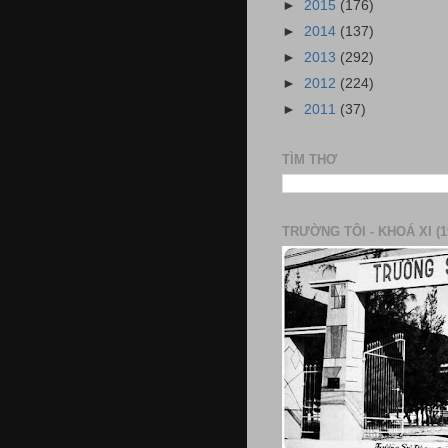
►
2015
(176)
►
2014
(137)
►
2013
(292)
►
2012
(224)
►
2011
(37)
TÌM THƠ
TRƯỜNG TÔI - KHOÁ XI (1