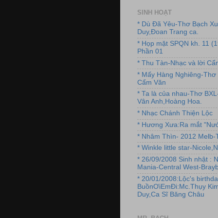
SINH HOẠT
* Dù Đã Yêu-Thơ Bạch X
Duy,Đoan Trang ca.
* Họp mặt SPQN kh. 11 (
Phần 01
* Thu Tàn-Nhạc và lời C
* Mấy Hàng Nghiêng-Thơ 
Cẩm Văn
* Ta là của nhau-Thơ BX
Vân Anh,Hoàng Hoa.
* Nhạc Chánh Thiện Lộc
* Hương Xưa:Ra mắt "Nướ
* Nhâm Thìn- 2012 Melb-T
* Winkle little star-Nicole
* 26/09/2008 Sinh nhật : 
Mania-Central West-Brayb
* 20/01/2008:Lộc's birthda
BuồnƠiEmĐi:Mc.Thụy Kim
Duy,Ca Sĩ Băng Châu