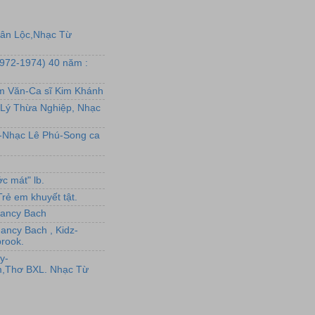
uân Lộc,Nhạc Từ
1972-1974) 40 năm :
ẩm Văn-Ca sĩ Kim Khánh
Lý Thừa Nghiệp, Nhạc
L-Nhạc Lê Phú-Song ca
c mát" lb.
rẻ em khuyết tật.
,Nancy Bach
Nancy Bach , Kidz-
rook.
y-
,Thơ BXL. Nhạc Từ