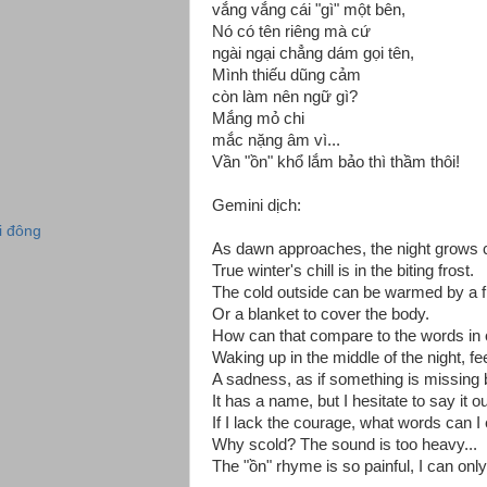
vắng vắng cái "gì" một bên,
Nó có tên riêng mà cứ
ngài ngại chẳng dám gọi tên,
Mình thiếu dũng cảm
còn làm nên ngữ gì?
Mắng mỏ chi
mắc nặng âm vì...
Vần "ồn" khổ lắm bảo thì thầm thôi!
Gemini dịch:
i đông
As dawn approaches, the night grows c
True winter's chill is in the biting frost.
The cold outside can be warmed by a fi
Or a blanket to cover the body.
How can that compare to the words in 
Waking up in the middle of the night, fee
A sadness, as if something is missing 
It has a name, but I hesitate to say it ou
If I lack the courage, what words can I
Why scold? The sound is too heavy...
The "ồn" rhyme is so painful, I can only