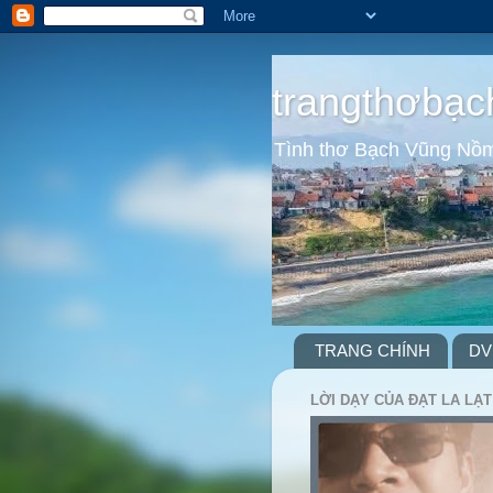
trangthơbạc
Tình thơ Bạch Vũng Nồ
TRANG CHÍNH
DV
LỜI DẠY CỦA ĐẠT LA LẠT