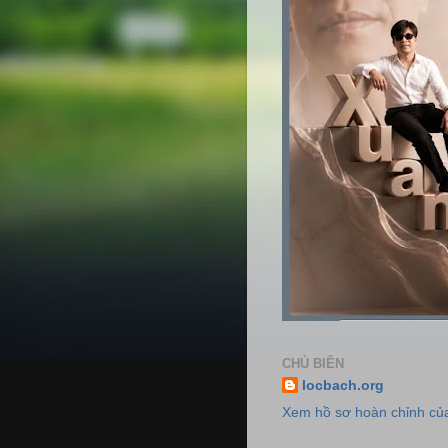
CHỦ BIÊN
locbach.org
Xem hồ sơ hoàn chỉnh của