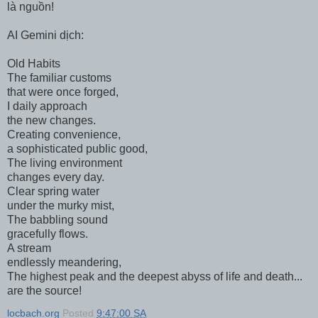
là nguồn!
AI Gemini dịch:
Old Habits
The familiar customs
that were once forged,
I daily approach
the new changes.
Creating convenience,
a sophisticated public good,
The living environment
changes every day.
Clear spring water
under the murky mist,
The babbling sound
gracefully flows.
A stream
endlessly meandering,
The highest peak and the deepest abyss of life and death...
are the source!
locbach.org
Posted
9:47:00 SA