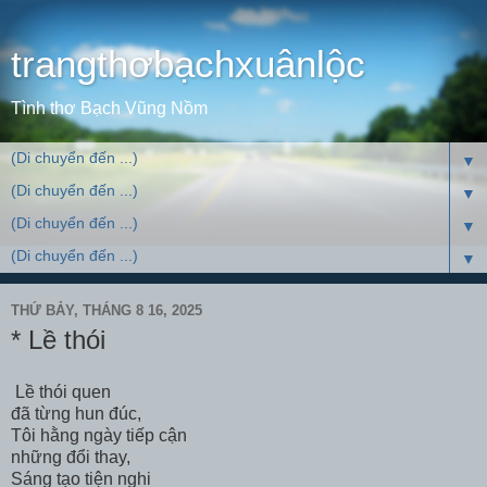
trangthơbạchxuânlộc
Tình thơ Bạch Vũng Nồm
▼
▼
▼
▼
THỨ BẢY, THÁNG 8 16, 2025
* Lề thói
Lề thói quen
đã từng hun đúc,
Tôi hằng ngày tiếp cận
những đổi thay,
Sáng tạo tiện nghi