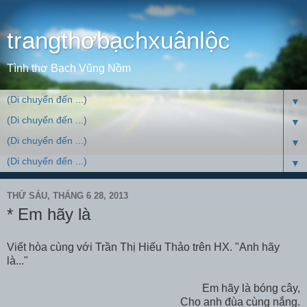
trangthơbạchxuânlộc
Tình thơ Bạch Vũng Nồm
▼
▼
▼
▼
THỨ SÁU, THÁNG 6 28, 2013
* Em hãy là
Viết hòa cùng với Trần Thị Hiếu Thảo trên HX. "Anh hãy
là..."
Em hãy là bóng cây,
Cho anh đùa cùng nắng.