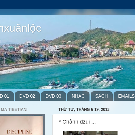
hxuânlộc
m
D 01
DVD 02
DVD 03
NHẠC
SÁCH
EMAILS
 MA-TIBETIAN!
THỨ TƯ, THÁNG 6 19, 2013
* Chảnh dzui ...