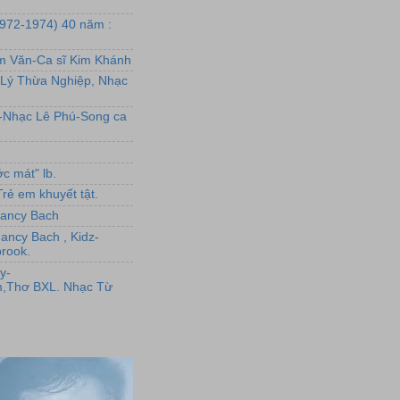
1972-1974) 40 năm :
ẩm Văn-Ca sĩ Kim Khánh
Lý Thừa Nghiệp, Nhạc
L-Nhạc Lê Phú-Song ca
c mát" lb.
rẻ em khuyết tật.
,Nancy Bach
Nancy Bach , Kidz-
rook.
y-
,Thơ BXL. Nhạc Từ