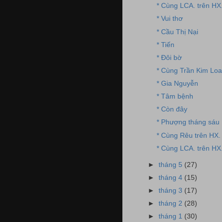
* Cùng LCA. trên HX
* Vui thơ
* Cầu Thị Nại
* Tiến
* Đôi bờ
* Cùng Trần Kim Loa
* Gia Nguyễn
* Tâm bệnh
* Còn đây
* Phượng tháng sáu
* Cùng Rêu trên HX. 
* Cùng LCA. trên HX
►
tháng 5
(27)
►
tháng 4
(15)
►
tháng 3
(17)
►
tháng 2
(28)
►
tháng 1
(30)