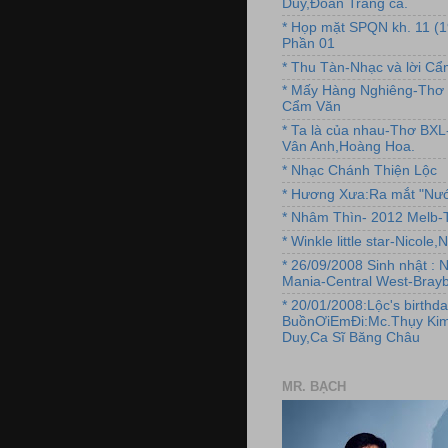
Duy,Đoan Trang ca.
* Họp mặt SPQN kh. 11 (
Phần 01
* Thu Tàn-Nhạc và lời C
* Mấy Hàng Nghiêng-Thơ 
Cẩm Văn
* Ta là của nhau-Thơ BX
Vân Anh,Hoàng Hoa.
* Nhạc Chánh Thiện Lộc
* Hương Xưa:Ra mắt "Nướ
* Nhâm Thìn- 2012 Melb-T
* Winkle little star-Nicole
* 26/09/2008 Sinh nhật : 
Mania-Central West-Brayb
* 20/01/2008:Lộc's birthda
BuồnƠiEmĐi:Mc.Thụy Kim
Duy,Ca Sĩ Băng Châu
MR. BẠCH