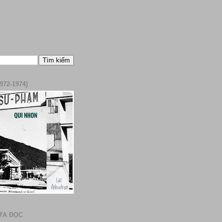
972-1974)
ƯA ĐỌC