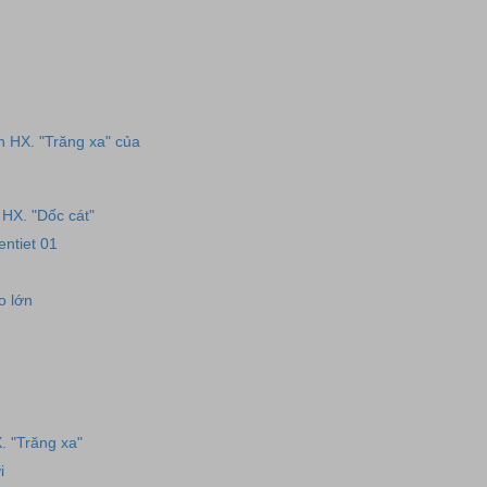
n HX. "Trăng xa" của
HX. "Dốc cát"
ntiet 01
o lớn
. "Trăng xa"
i