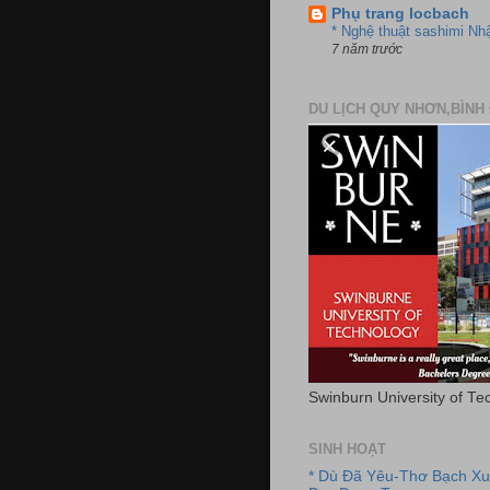
Phụ trang locbach
* Nghệ thuật sashimi Nh
7 năm trước
DU LỊCH QUY NHƠN,BÌNH 
Swinburn University of Te
SINH HOẠT
* Dù Đã Yêu-Thơ Bạch X