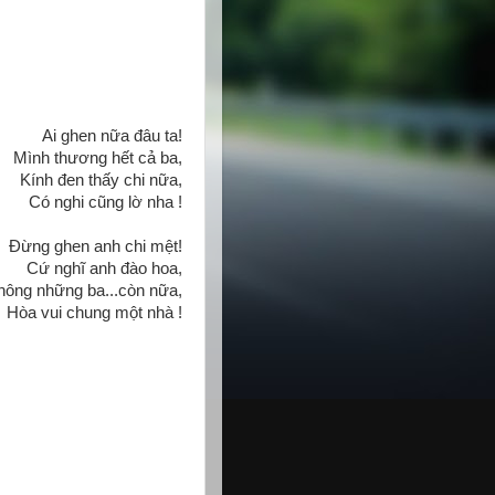
Ai ghen nữa đâu ta!
Mình thương hết cả ba,
Kính đen thấy chi nữa,
Có nghi cũng lờ nha !
Đừng ghen anh chi mệt!
Cứ nghĩ anh đào hoa,
hông những ba...còn nữa,
Hòa vui chung một nhà !