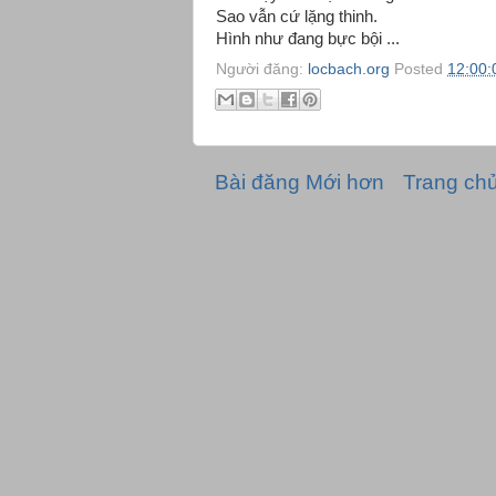
Sao vẫn cứ lặng thinh.
Hình như đang bực bội ...
Người đăng:
locbach.org
Posted
12:00:
Bài đăng Mới hơn
Trang ch