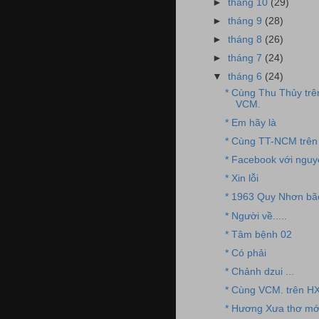
►
tháng 10
(29)
►
tháng 9
(28)
►
tháng 8
(26)
►
tháng 7
(24)
▼
tháng 6
(24)
* Cùng Thu Thủy trê
VCM.
* Em hãy là
* Cùng TT-NCM trên 
* Facebook với nguye
* Xin lỗi
* 1963 Quy Nhơn bã
* Người về.....
* Tâm bệnh 02
* Có phải
* Chảnh dzui ...
* Cùng VCM. trên HX
* Hương Xưa thơ mớ