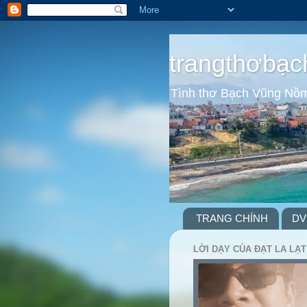
trangthơbạc
Tình thơ Bạch Vũng Nồ
TRANG CHÍNH
DV
LỜI DẠY CỦA ĐẠT LA LẠT