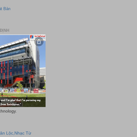
ật Bản
ĐỊNH
chnology.
uân Lộc,Nhạc Từ