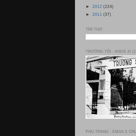
►
2012
(224)
►
2011
(37)
TÌM THƠ
TRƯỜNG TÔI - KHOÁ XI (1
PHỤ TRANG : EMAILS CH