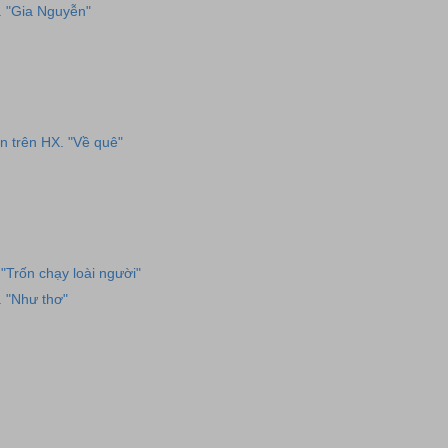
. "Gia Nguyễn"
n trên HX. "Về quê"
"Trốn chạy loài người"
. "Như thơ"