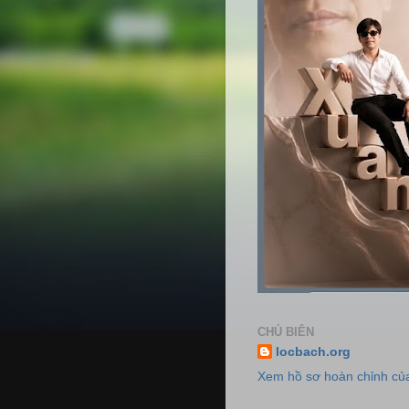
CHỦ BIÊN
locbach.org
Xem hồ sơ hoàn chỉnh của