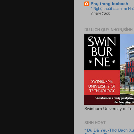
Phụ trang locbach
* Nghệ thuật sashimi Nh
7 năm trước
DU LỊCH QUY NHƠN,BÌNH 
Swinburn University of Te
SINH HOẠT
* Dù Đã Yêu-Thơ Bạch X