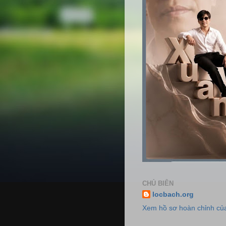
CHỦ BIÊN
locbach.org
Xem hồ sơ hoàn chỉnh của