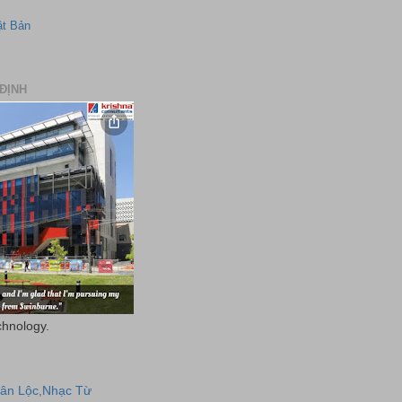
ật Bản
ĐỊNH
chnology.
uân Lộc,Nhạc Từ