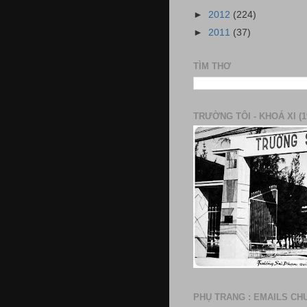
►
2012
(224)
►
2011
(37)
TÌM THƠ
TRƯỜNG TÔI - KHOÁ XI (1
PHỤ TRANG : EMAILS CH