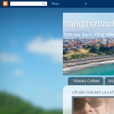
trangthơbạc
Tình thơ Bạch Vũng Nồ
TRANG CHÍNH
DV
LỜI DẠY CỦA ĐẠT LA LẠT