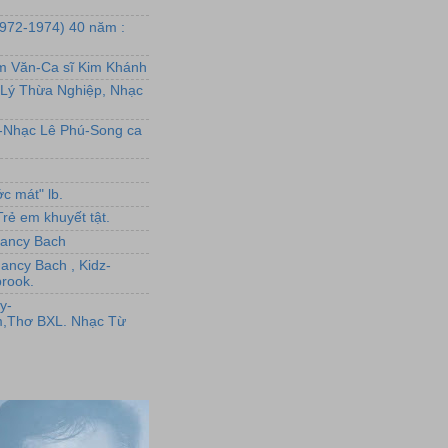
1972-1974) 40 năm :
ẩm Văn-Ca sĩ Kim Khánh
Lý Thừa Nghiệp, Nhạc
L-Nhạc Lê Phú-Song ca
c mát" lb.
rẻ em khuyết tật.
,Nancy Bach
Nancy Bach , Kidz-
rook.
y-
,Thơ BXL. Nhạc Từ