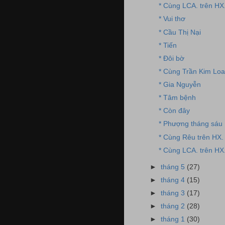
* Cùng LCA. trên HX
* Vui thơ
* Cầu Thị Nại
* Tiến
* Đôi bờ
* Cùng Trần Kim Loa
* Gia Nguyễn
* Tâm bệnh
* Còn đây
* Phượng tháng sáu
* Cùng Rêu trên HX. 
* Cùng LCA. trên HX
►
tháng 5
(27)
►
tháng 4
(15)
►
tháng 3
(17)
►
tháng 2
(28)
►
tháng 1
(30)