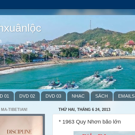
hxuânlộc
m
D 01
DVD 02
DVD 03
NHẠC
SÁCH
EMAILS
 MA-TIBETIAN!
THỨ HAI, THÁNG 6 24, 2013
* 1963 Quy Nhơn bão lớn