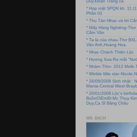
Duy,Đoan Trang ca.
* Họp mặt SPQN kh. 11 (
Phần 01
* Thu Tàn-Nhạc và lời C
* Mấy Hàng Nghiêng-Thơ 
Cẩm Văn
* Ta là của nhau-Thơ BX
Vân Anh,Hoàng Hoa.
* Nhạc Chánh Thiện Lộc
* Hương Xưa:Ra mắt "Nướ
* Nhâm Thìn- 2012 Melb-T
* Winkle little star-Nicole
* 26/09/2008 Sinh nhật : 
Mania-Central West-Brayb
* 20/01/2008:Lộc's birthda
BuồnƠiEmĐi:Mc.Thụy Kim
Duy,Ca Sĩ Băng Châu
MR. BẠCH