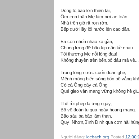
Dông to,bão lớn thiên tai,
Ôm con thân Mẹ làm nơi an toàn.
Nhà trên gió rít rợn rờn,
Bếp dưới lầy lội nước lên cao dần.
Bà con nhốn nháo xa gần,
Chung lưng đỡ bão kịp cần kề nhau.
Tôi thương Mẹ nỗi lòng đau!
Không thuyền trên bến,bố đâu mà về....
Trong lòng nước cuốn đoàn ghe,
Mênh mông biển sóng bốn bề vắng kh
Có cá Ông cậy cá Ông,
Quẻ gieo vận mạng vững không hề gì..
Thế rồi phép lạ ứng ngay,
Bố về đoàn tụ qua ngày hoang mang.
Bão sáu ba bão lầm than,
Quy Nhơn,Bình Định qua cơn hãi hùng
Người đăng:
locbach.org
Posted
12:00: