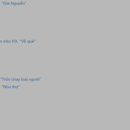
. "Gia Nguyễn"
n trên HX. "Về quê"
"Trốn chạy loài người"
. "Như thơ"