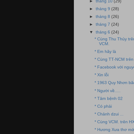
►
tháng 10
(29)
►
tháng 9
(28)
►
tháng 8
(26)
►
tháng 7
(24)
▼
tháng 6
(24)
* Cùng Thu Thủy trê
VCM.
* Em hãy là
* Cùng TT-NCM trên 
* Facebook với nguye
* Xin lỗi
* 1963 Quy Nhơn bã
* Người về.....
* Tâm bệnh 02
* Có phải
* Chảnh dzui ...
* Cùng VCM. trên HX
* Hương Xưa thơ mớ