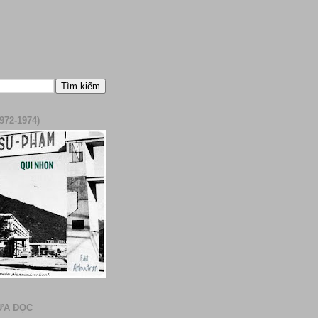
972-1974)
ƯA ĐỌC