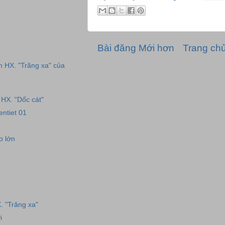
Bài đăng Mới hơn
Trang ch
n HX. "Trăng xa" của
HX. "Dốc cát"
ntiet 01
o lớn
. "Trăng xa"
i