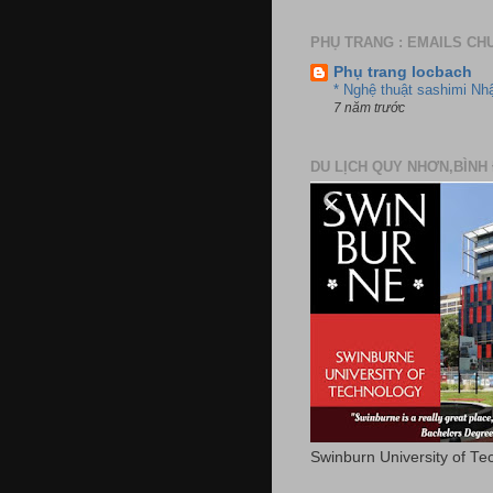
PHỤ TRANG : EMAILS CH
Phụ trang locbach
* Nghệ thuật sashimi Nh
7 năm trước
DU LỊCH QUY NHƠN,BÌNH 
Swinburn University of Te