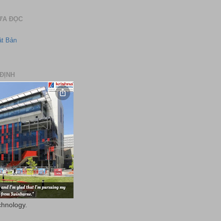
ƯA ĐỌC
ật Bản
ĐỊNH
chnology.