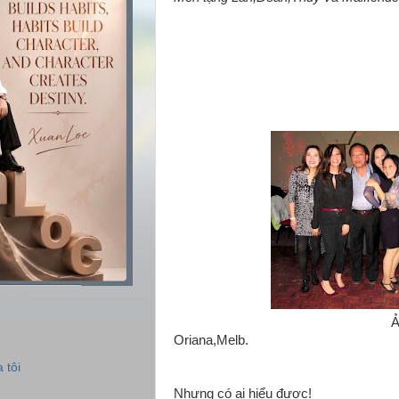
Ảnh Vũ tr
Oriana,Melb.
 tôi
Nhưng có ai hiểu được!