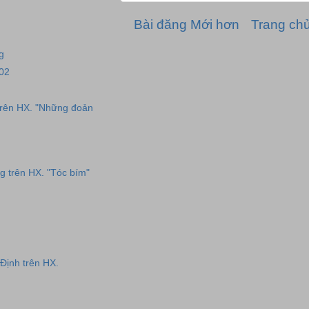
Bài đăng Mới hơn
Trang ch
g
02
trên HX. "Những đoản
g trên HX. "Tóc bím"
Định trên HX.