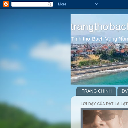
trangthơbạc
Tình thơ Bạch Vũng Nồ
TRANG CHÍNH
DV
LỜI DẠY CỦA ĐẠT LA LẠT