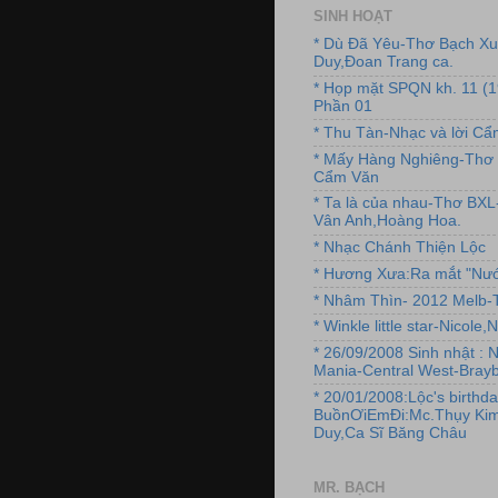
SINH HOẠT
* Dù Đã Yêu-Thơ Bạch X
Duy,Đoan Trang ca.
* Họp mặt SPQN kh. 11 (
Phần 01
* Thu Tàn-Nhạc và lời C
* Mấy Hàng Nghiêng-Thơ 
Cẩm Văn
* Ta là của nhau-Thơ BX
Vân Anh,Hoàng Hoa.
* Nhạc Chánh Thiện Lộc
* Hương Xưa:Ra mắt "Nướ
* Nhâm Thìn- 2012 Melb-T
* Winkle little star-Nicole
* 26/09/2008 Sinh nhật : 
Mania-Central West-Brayb
* 20/01/2008:Lộc's birthda
BuồnƠiEmĐi:Mc.Thụy Kim
Duy,Ca Sĩ Băng Châu
MR. BẠCH