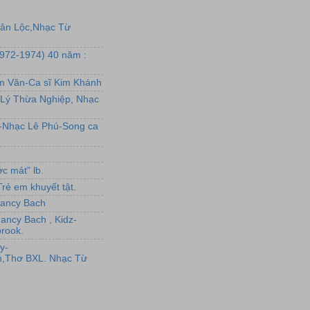
uân Lộc,Nhạc Từ
1972-1974) 40 năm :
ẩm Văn-Ca sĩ Kim Khánh
Lý Thừa Nghiệp, Nhạc
L-Nhạc Lê Phú-Song ca
c mát" lb.
rẻ em khuyết tật.
,Nancy Bach
Nancy Bach , Kidz-
rook.
y-
,Thơ BXL. Nhạc Từ