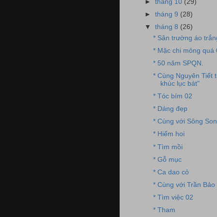
►
tháng 10
(29)
►
tháng 9
(28)
▼
tháng 8
(26)
* Sân trường áo trắn
* Mặc chi mỏng quá 
* 50 năm SPQN.
* Cùng Nguyên Tiết 
khúc lục bát"
* Tóc bím 02
* Dáng đẹp
* Cùng với Sông Son
* Hiếm hoi
* Tìm mồi
* Gỗ mục
* Ca dao cỏ
* Cùng với Trần Bảo 
* Tìm việc 02
* Tham