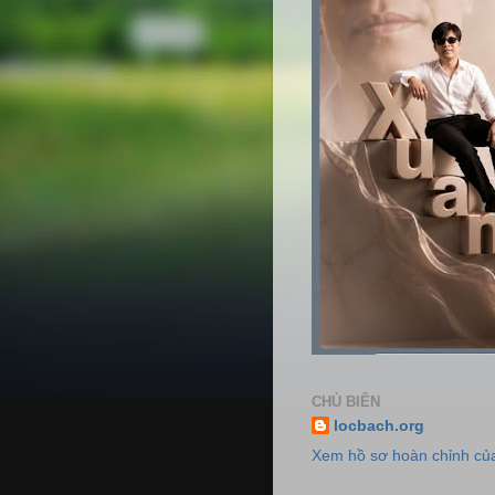
CHỦ BIÊN
locbach.org
Xem hồ sơ hoàn chỉnh của