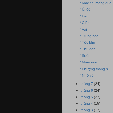
* Mặc chi mỏng quá
* Ủi đồ
* Đen
* Giận
* Vui
* Trung hoa
* Tóc bím
* Thu đến
* Buồn
* Mầm non
* Phượng tháng 8
* Nhớ về
►
tháng 7
(24)
►
tháng 6
(24)
►
tháng 5
(27)
►
tháng 4
(15)
►
tháng 3
(17)