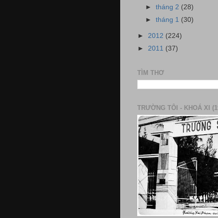
►
tháng 2
(28)
►
tháng 1
(30)
►
2012
(224)
►
2011
(37)
TÌM THƠ
TRƯỜNG TÔI - KHOÁ XI (1