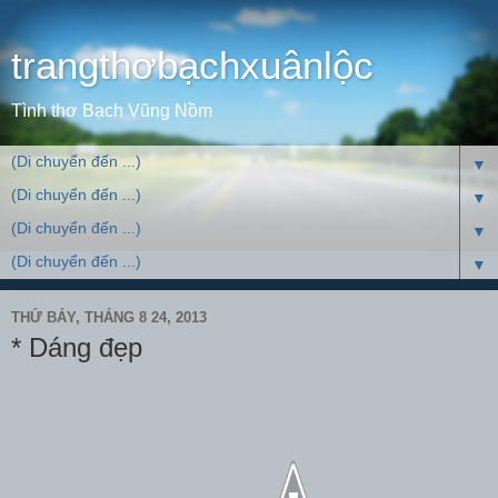
trangthơbạchxuânlộc
Tình thơ Bạch Vũng Nồm
▼
▼
▼
▼
THỨ BẢY, THÁNG 8 24, 2013
* Dáng đẹp