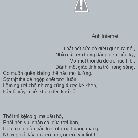
Ảnh Internet .
Thật hết sức có điều gì chưa nói,
Nhìn các em trong dáng đẹp kiêu kỳ,
Vớ một thôi đủ được ngủ li bì,
Đánh một giấc tỉnh ra trời rạng sáng.
Có muốn quên,không thể nào mơ tưởng,
Sợ thịt thà đè ngộp chết tươi luôn,
Lắm người chê nhưng cũng được kẻ khen,
Đời là vậy...chê, khen đều khổ cả.
Thôi thì kệ!có gì mà xấu hổ,
Phải nên vui nhận cái của trời ban,
Dẫu mình luôn trằn trọc những hoang mang,
Nhưng đổi lấy nụ cười em, người vui tính!