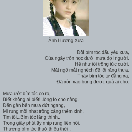
Ảnh Hương Xưa
Đôi bím tóc dấu yêu xưa,
Của ngày trốn học dưới mưa đợi người.
Hề như tôi trông tức cười,
Mặt ngố mắt nghếch để lồi răng thưa.
Thấy bím tóc tự đằng xa,
Đã xôn xao bụng được quà ai cho.
Mưa ướt bím tóc co ro,
Biết không ai biết!..lòng lo cho nàng.
Đến gần bên mưa dứt ngang,
Mi rung môi nhạt trông càng thêm xinh.
Tim tôi...Bím tóc lặng thinh..
Trong giây phút ấy nhịp rung liên hồi.
Thương bím tóc thuở thiếu thời..