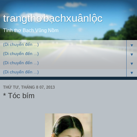
trangthơbạchxuânlộc
Tình thơ Bạch Vũng Nồm
▼
▼
▼
▼
THỨ TƯ, THÁNG 8 07, 2013
* Tóc bím