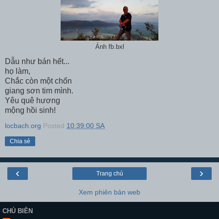
Ảnh fb.bxl
Dẫu như bán hết...
họ làm,
Chắc còn một chốn
giang sơn tim mình.
Yêu quê hương
mộng hồi sinh!
locbach.org
Posted
10:39:00 SA
Chia sẻ
‹
›
Trang chủ
Xem phiên bản web
CHỦ BIÊN