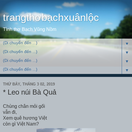
trangthơbạchxuânlộc
Tình thơ Bạch Vũng Nồm
▼
▼
▼
▼
THỨ BẢY, THÁNG 3 02, 2019
* Leo núi Bà Quả
Chùng chân mỏi gối
vẫn đi,
Xem quê hương Việt
còn gì Việt Nam?