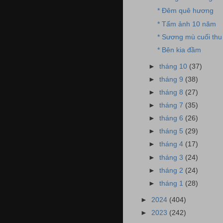
* Đêm quê hương
* Tấm ảnh 10 năm
* Sương mù cuối thu
* Bên kia đầm
►
tháng 10
(37)
►
tháng 9
(38)
►
tháng 8
(27)
►
tháng 7
(35)
►
tháng 6
(26)
►
tháng 5
(29)
►
tháng 4
(17)
►
tháng 3
(24)
►
tháng 2
(24)
►
tháng 1
(28)
►
2024
(404)
►
2023
(242)