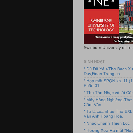
Swinburn University of Te
SINH HOẠT
* Dù Đã Yêu-Thơ Bạch X
Duy,Đoan Trang ca.
* Họp mặt SPQN kh. 11 (
Phần 01
* Thu Tàn-Nhạc và lời C
* Mấy Hàng Nghiêng-Thơ 
Cẩm Văn
* Ta là của nhau-Thơ BX
Vân Anh,Hoàng Hoa.
* Nhạc Chánh Thiện Lộc
* Hương Xưa:Ra mắt "Nướ