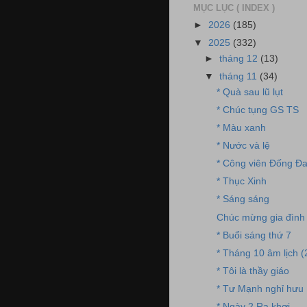
MỤC LỤC ( INDEX )
►
2026
(185)
▼
2025
(332)
►
tháng 12
(13)
▼
tháng 11
(34)
* Quà sau lũ lụt
* Chúc tụng GS TS
* Màu xanh
* Nước và lệ
* Công viên Đống Đ
* Thục Xinh
* Sáng sáng
Chúc mừng gia đình
* Buổi sáng thứ 7
* Tháng 10 âm lịch (
* Tôi là thầy giáo
* Tư Mạnh nghỉ hưu
* Ngày 2 Ra khơi