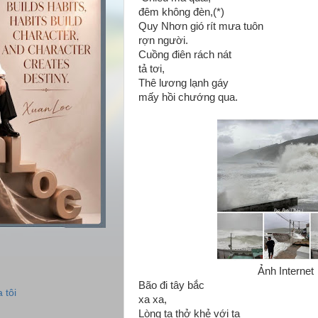
đêm không đèn,(*)
Quy Nhơn gió rít mưa tuôn
rợn người.
Cuồng điên rách nát
tả tơi,
Thê lương lạnh gáy
mấy hồi chướng qua.
Ảnh Internet
Bão đi tây bắc
 tôi
xa xa,
Lòng ta thở khẻ với ta