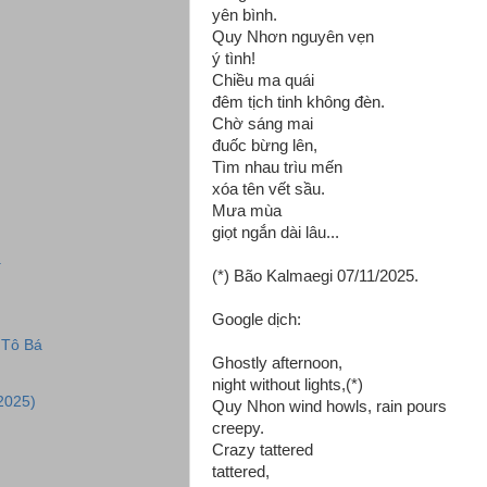
yên bình.
Quy Nhơn nguyên vẹn
ý tình!
Chiều ma quái
đêm tịch tinh không đèn.
Chờ sáng mai
đuốc bừng lên,
Tìm nhau trìu mến
xóa tên vết sầu.
Mưa mùa
giọt ngắn dài lâu...
a
(*) Bão Kalmaegi 07/11/2025.
Google dịch:
 Tô Bá
Ghostly afternoon,
night without lights,(*)
2025)
Quy Nhon wind howls, rain pours
creepy.
Crazy tattered
tattered,