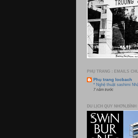
PHỤ TRANG : EMAILS CH
Phụ trang locbach
* Nghệ thuật sashimi Nh
7 năm trước
DU LỊCH QUY NHƠN,BÌNH 