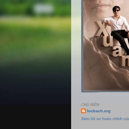
CHỦ BIÊN
locbach.org
Xem hồ sơ hoàn chỉnh của