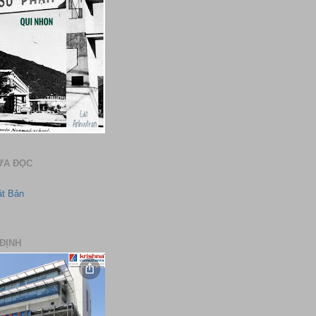
ƯA ĐỌC
ật Bản
ĐỊNH