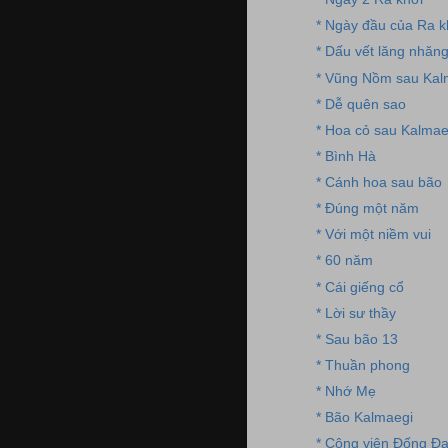
* Ngày đầu của Ra k
* Dấu vết lăng nhăn
* Vũng Nồm sau Kal
* Dễ quên sao
* Hoa cỏ sau Kalmae
* Bình Hà
* Cánh hoa sau bão
* Đúng một năm
* Với một niềm vui
* 60 năm
* Cái giếng cổ
* Lời sư thầy
* Sau bão 13
* Thuần phong
* Nhớ Mẹ
* Bão Kalmaegi
* Công viên Đống Đ