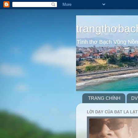
trangthơbạc
Tình thơ Bạch Vũng Nồ
TRANG CHÍNH
DV
LỜI DẠY CỦA ĐẠT LA LẠT