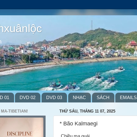
hxuânlộc
m
D 01
DVD 02
DVD 03
NHẠC
SÁCH
EMAILS
 MA-TIBETIAN!
THỨ SÁU, THÁNG 11 07, 2025
* Bão Kalmaegi
Chiều ma quái,