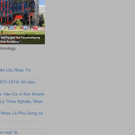
chnology.
uân Lộc,Nhạc Từ
1972-1974) 40 năm :
ẩm Văn-Ca sĩ Kim Khánh
Lý Thừa Nghiệp, Nhạc
L-Nhạc Lê Phú-Song ca
c mát" lb.