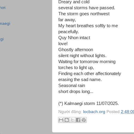
Dreary and cold
several storms have passed.
hơi
The storm goes northwest
g
far away,
maegi
My heart breathes softly to me
peacefully.
Quy Nhon intact
gi
love!
Ghostly afternoon
silent night without lights.
Waiting for tomorrow morning
torches to light up,
Finding each other affectionately
erasing the sad name.
Seasonal rain
short drops long...
(*) Kalmaegi storm 11/07/2025.
Người đăng:
locbach.org
Posted
2:48:0
a