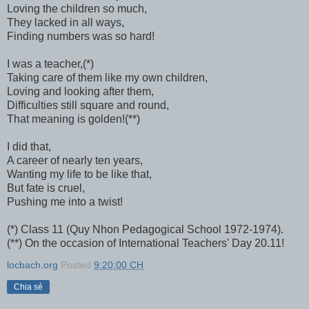
Loving the children so much,
They lacked in all ways,
Finding numbers was so hard!
I was a teacher,(*)
Taking care of them like my own children,
Loving and looking after them,
Difficulties still square and round,
That meaning is golden!(**)
I did that,
A career of nearly ten years,
Wanting my life to be like that,
But fate is cruel,
Pushing me into a twist!
(*) Class 11 (Quy Nhon Pedagogical School 1972-1974).
(**) On the occasion of International Teachers' Day 20.11!
locbach.org
Posted
9:20:00 CH
Chia sẻ