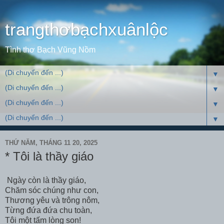
trangthơbạchxuânlộc
Tình thơ Bạch Vũng Nồm
▼
▼
▼
▼
THỨ NĂM, THÁNG 11 20, 2025
* Tôi là thầy giáo
Ngày còn là thầy giáo,
Chăm sóc chúng như con,
Thương yêu và trông nôm,
Từng đứa đứa chu toàn,
Tôi một tấm lòng son!