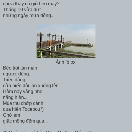
chưa thấy có gió heo may?
Tháng 10 vừa dứt
những ngày mưa dông...
Ảnh fb bxl
Bèo trôi tản mạn
ngược dòng.
Triều dâng
cửa biển đôi lần xuống lên.
Hôm nay vàng nhẹ
nắng hiền...
Mùa thu chớp cánh
qua hiên Tocepo.(*)
Chờ em
giấc mộng đêm qua...