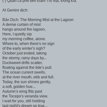
(*) Quán cà phê bên Đầm Thị Nại, Đống Đa.
AI Gemini dịch:
Bản Dịch: The Morning Mist at the Lagoon
A dense curtain of mist
hangs around the lagoon,
Here, I quietly sip
my morning coffee, alone.
Where to, when there's no sign
of the early winter's sigh?
October just ended, taking
the stormy, rainy days by...
Duckweed drifts scatter,
floating against the tide's pull.
The ocean current swells,
at the river mouth, ebb and full.
Today, the sun shines gently,
a soft, golden hue...
Autumn's wing flits past
the Tocepo's veranda view.
I wait for you, still holding
last night's dream so true...