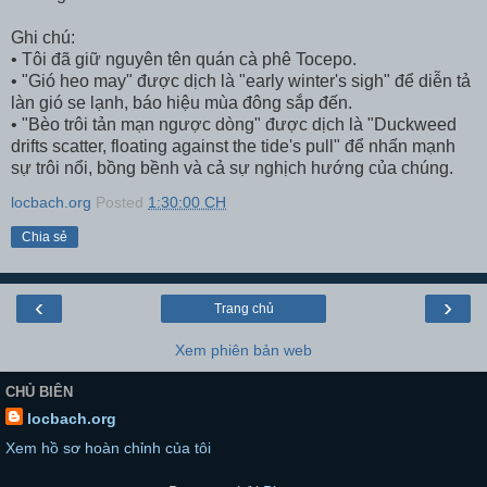
Ghi chú:
• Tôi đã giữ nguyên tên quán cà phê Tocepo.
• "Gió heo may" được dịch là "early winter's sigh" để diễn tả
làn gió se lạnh, báo hiệu mùa đông sắp đến.
• "Bèo trôi tản mạn ngược dòng" được dịch là "Duckweed
drifts scatter, floating against the tide's pull" để nhấn mạnh
sự trôi nổi, bồng bềnh và cả sự nghịch hướng của chúng.
locbach.org
Posted
1:30:00 CH
Chia sẻ
‹
›
Trang chủ
Xem phiên bản web
CHỦ BIÊN
locbach.org
Xem hồ sơ hoàn chỉnh của tôi