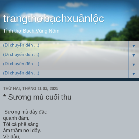
trangthơbạchxuânlộc
Tình thơ Bạch Vũng Nồm
▼
▼
▼
▼
THỨ HAI, THÁNG 11 03, 2025
* Sương mù cuối thu
Sương mù dày đặc
quanh đầm,
Tôi cà phê sáng
âm thầm nơi đây.
Về đâu,