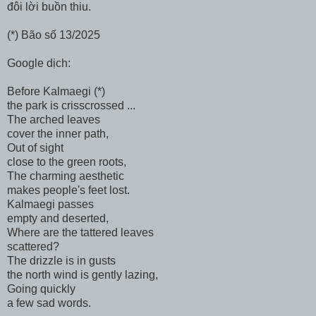
đôi lời buồn thiu.
(*) Bão số 13/2025
Google dịch:
Before Kalmaegi (*)
the park is crisscrossed ...
The arched leaves
cover the inner path,
Out of sight
close to the green roots,
The charming aesthetic
makes people's feet lost.
Kalmaegi passes
empty and deserted,
Where are the tattered leaves
scattered?
The drizzle is in gusts
the north wind is gently lazing,
Going quickly
a few sad words.