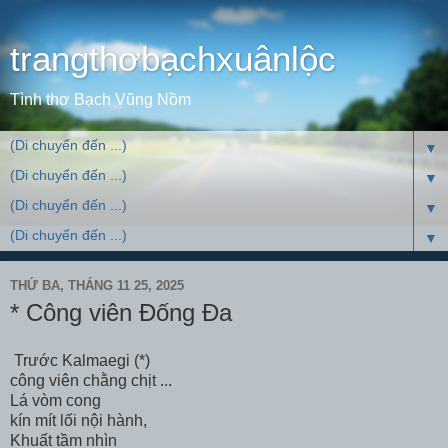
trangthơbạchxuânlộc
Tình thơ Bạch Vũng Nồm
▼
▼
▼
▼
THỨ BA, THÁNG 11 25, 2025
* Công viên Đống Đa
Trước Kalmaegi (*)
công viên chằng chịt ...
Lá vòm cong
kín mít lối nội hành,
Khuất tầm nhìn