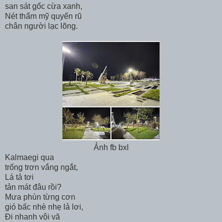
san sát gốc cừa xanh,
Nét thẩm mỹ quyến rũ
chân người lạc lõng.
Ảnh fb bxl
Kalmaegi qua
trống trơn vắng ngắt,
Lá tả tơi
tản mát đâu rồi?
Mưa phùn từng cơn
gió bấc nhè nhẹ lả lơi,
Đi nhanh vội vã