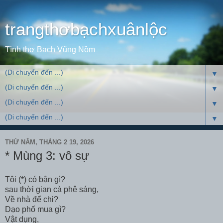
trangthơbạchxuânlộc
Tình thơ Bạch Vũng Nồm
▼
▼
▼
▼
THỨ NĂM, THÁNG 2 19, 2026
* Mùng 3: vô sự
Tôi (*) có bận gì?
sau thời gian cà phê sáng,
Về nhà để chi?
Dạo phố mua gì?
Vật dụng,