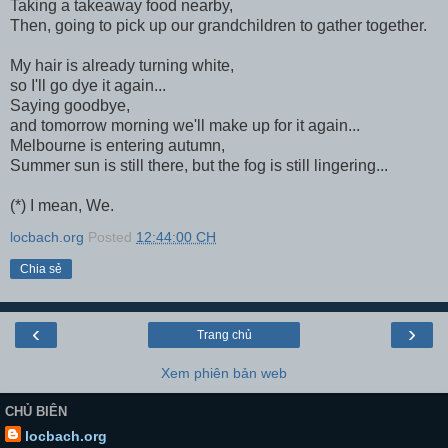
Taking a takeaway food nearby,
Then, going to pick up our grandchildren to gather together.
My hair is already turning white,
so I'll go dye it again...
Saying goodbye,
and tomorrow morning we'll make up for it again...
Melbourne is entering autumn,
Summer sun is still there, but the fog is still lingering...
(*) I mean, We.
locbach.org
Posted
12:44:00 CH
Chia sẻ
‹
›
Trang chủ
Xem phiên bản web
CHỦ BIÊN
locbach.org