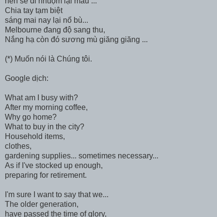
nên sẽ đi nhuộm lại màu ...
Chia tay tạm biệt
sáng mai nay lại nổ bù...
Melbourne đang độ sang thu,
Nắng hạ còn đó sương mù giăng giăng ...
(*) Muốn nói là Chúng tôi.
Google dịch:
What am I busy with?
After my morning coffee,
Why go home?
What to buy in the city?
Household items,
clothes,
gardening supplies... sometimes necessary...
As if I've stocked up enough,
preparing for retirement.
I'm sure I want to say that we...
The older generation,
have passed the time of glory,