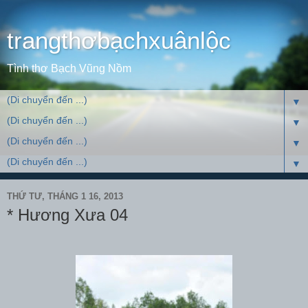
trangthơbạchxuânlộc
Tình thơ Bạch Vũng Nồm
▼
▼
▼
▼
THỨ TƯ, THÁNG 1 16, 2013
* Hương Xưa 04