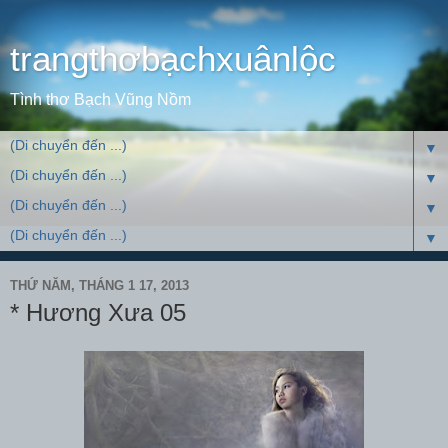
trangthơbạchxuânlộc
Tình thơ Bạch Vũng Nồm
▼
▼
▼
▼
THỨ NĂM, THÁNG 1 17, 2013
* Hương Xưa 05