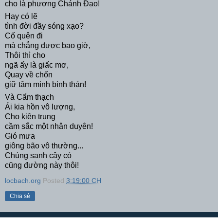
cho là phương Chánh Đạo!
Hay có lẽ
tình đời đầy sóng xạo?
Cố quên đi
mà chẳng được bao giờ,
Thôi thì cho
ngã ấy là giấc mơ,
Quay về chốn
giữ tâm mình bình thản!
Và Cẩm thạch
Ái kia hồn vô lượng,
Cho kiên trung
cầm sắc một nhân duyên!
Gió mưa
giông bão vô thường...
Chúng sanh cây cỏ
cũng đường này thôi!
locbach.org
Posted
3:19:00 CH
Chia sẻ