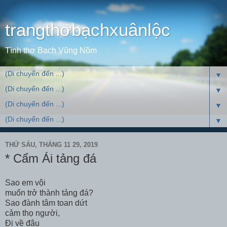
trangthơbạchxuânlộc
Tình thơ Bạch Vũng Nồm
▼
▼
▼
▼
THỨ SÁU, THÁNG 11 29, 2019
* Cẩm Ái tảng đá
Sao em vội
muốn trở thành tảng đá?
Sao đành tâm toan dứt
cảm thọ người,
Đi về đâu