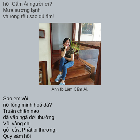
hỡi Cẩm Ái người ơi?
Mưa sương lạnh
và rong rêu sao đủ ấm!
Ảnh fb Lâm Cẩm Ái.
Sao em vội
nỡ lòng mình hoá đá?
Truân chiên nào
đã vấp ngã đời thường,
Vội vàng chi
gởi cửa Phật bi thương,
Quy sám hối