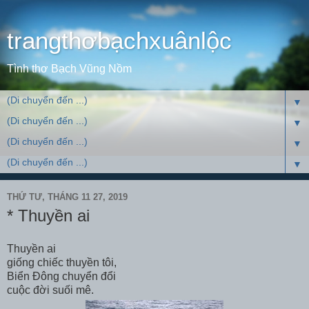
trangthơbạchxuânlộc
Tình thơ Bạch Vũng Nồm
▼
▼
▼
▼
THỨ TƯ, THÁNG 11 27, 2019
* Thuyền ai
Thuyền ai
giống chiếc thuyền tôi,
Biển Đông chuyển đổi
cuộc đời suối mê.