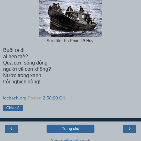
Sưu tầm Fb Phan Lê Huy
Buổi ra đi
ai hẹn thề?
Qua cơn sóng động
người về còn không?
Nước trong xanh
trôi nghịch dòng!
locbach.org
Posted
2:50:00 CH
Chia sẻ
‹
›
Trang chủ
Xem phiên bản web