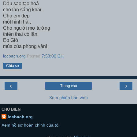
Dẫu sao tạo hoá
cho lần sáng khai.
Cho em đẹp
một hình hài,
Cho người mơ tưởng
thiên thai có lần.
Eo Gió
mùa của phong vân!
locbach.org
Posted
7:59:00 CH
Chia sẻ
‹
›
Trang chủ
Xem phiên bản web
CHỦ BIÊN
locbach.org
Xem hồ sơ hoàn chỉnh của tôi