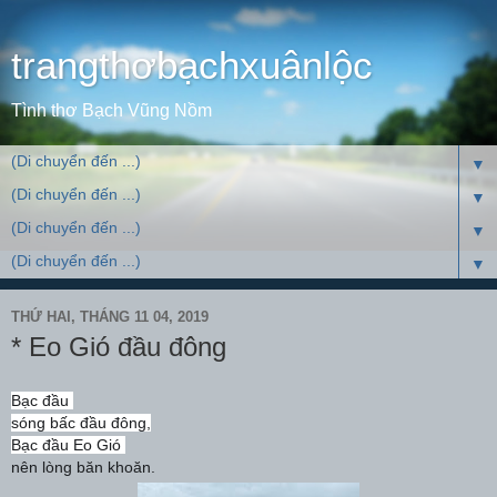
trangthơbạchxuânlộc
Tình thơ Bạch Vũng Nồm
▼
▼
▼
▼
THỨ HAI, THÁNG 11 04, 2019
* Eo Gió đầu đông
Bạc đầu
sóng bấc đầu đông,
Bạc đầu Eo Gió
nên lòng băn khoăn.