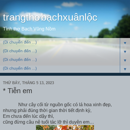
trangthơbạchxuânlộc
Tình thơ Bạch Vũng Nồm
▼
▼
▼
▼
THỨ BẢY, THÁNG 5 13, 2023
* Tiễn em
Như cây cối từ nguồn gốc có lá hoa xinh đẹp,
nhưng phải đúng thời gian thời tiết định kỳ,
Em chưa đến lúc dậy thì,
cũng đừng câu nệ tuổi tác lỡ thì duyên em…