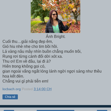
Ảnh Bright.
Cuối thu…giải nắng đẹp êm,
Gió hiu nhè nhẹ cho tim bồi hồi.
Lá vàng nâu mây nhìn buồn chẳng muốn trôi,
Rụng rơi từng cánh đổi dời xót xa.
Thu ơi! Em về đâu, lại đi à?
Hiên trong không gọi có,
gian ngoài vắng ngắt lóng lánh ngời ngợi sáng như thêu
hoa kết đèn.
Chẳng vui gì phải tiễn em!
locbach.org
Posted
3:14:00 CH
Chia sẻ