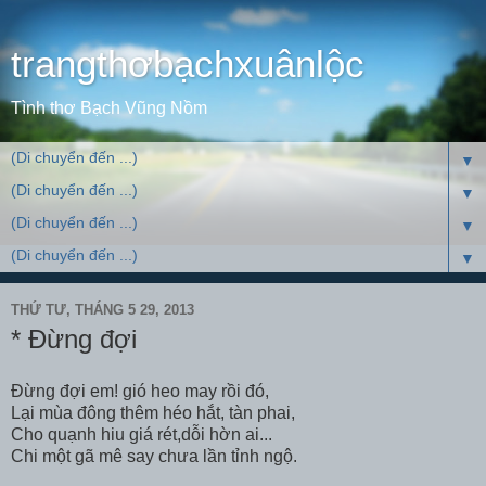
trangthơbạchxuânlộc
Tình thơ Bạch Vũng Nồm
▼
▼
▼
▼
THỨ TƯ, THÁNG 5 29, 2013
* Đừng đợi
Đừng đợi em! gió heo may rồi đó,
Lại mùa đông thêm héo hắt, tàn phai,
Cho quạnh hiu giá rét,dỗi hờn ai...
Chi một gã mê say chưa lần tỉnh ngộ.