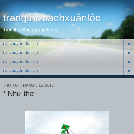
trangthơbạchxuânlộc
Tình thơ Bạch Vũng Nồm
▼
▼
▼
▼
THỨ TƯ, THÁNG 5 15, 2013
* Như thơ