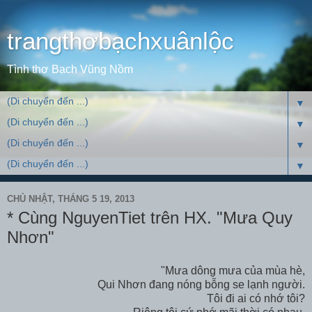
trangthơbạchxuânlộc
Tình thơ Bạch Vũng Nồm
▼
▼
▼
▼
CHỦ NHẬT, THÁNG 5 19, 2013
* Cùng NguyenTiet trên HX. "Mưa Quy
Nhơn"
"Mưa dông mưa của mùa hè,
Qui Nhơn đang nóng bỗng se lạnh người.
Tôi đi ai có nhớ tôi?