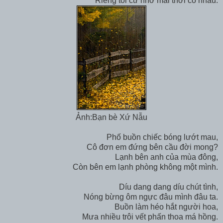
Riêng tôi cứ nhớ mãi thời có nhau.
Ảnh:Bạn bè Xứ Nẫu
Phố buồn chiếc bóng lướt mau,
Cô đơn em đứng bên cầu đời mong?
Lạnh bên anh của mùa đông,
Còn bên em lạnh phòng không một mình.
Díu dang dang díu chút tình,
Nóng bừng ôm ngực đâu mình đâu ta.
Buồn làm héo hắt người hoa,
Mưa nhiều trôi vết phấn thoa má hồng.