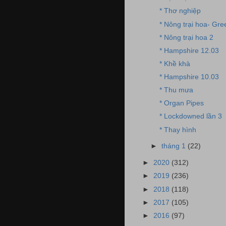
* Thơ nghiệp
* Nông trại hoa- Gre
* Nông trại hoa 2
* Hampshire 12.03
* Khề khà
* Hampshire 10.03
* Thu mưa
* Organ Pipes
* Lockdowned lần 3
* Thay hình
►
tháng 1
(22)
►
2020
(312)
►
2019
(236)
►
2018
(118)
►
2017
(105)
►
2016
(97)