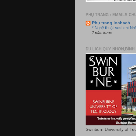
PHỤ TRANG : EMAILS CH
Phụ trang locbach
* Nghệ thuật sashimi Nh
7 năm trước
DU LỊCH QUY NHƠN,BÌNH 
Swinburn University of Te