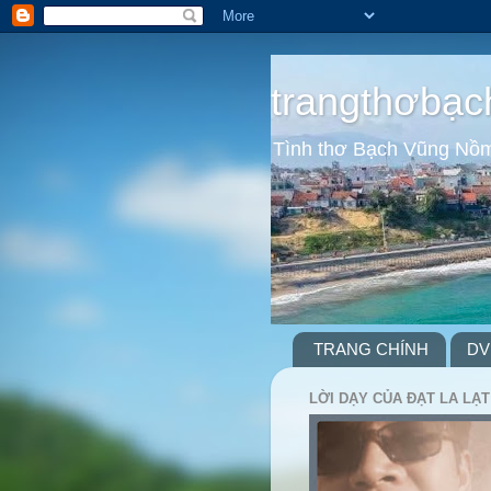
trangthơbạc
Tình thơ Bạch Vũng Nồ
TRANG CHÍNH
DV
LỜI DẠY CỦA ĐẠT LA LẠT