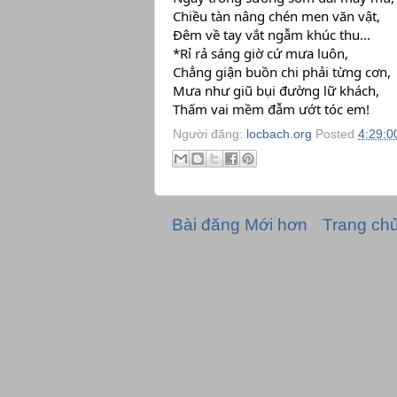
Chiều tàn nâng chén men văn vật,
Đêm về tay vắt ngẫm khúc thu...
*Rỉ rả sáng giờ cứ mưa luôn,
Chẳng giận buồn chi phải từng cơn,
Mưa như giũ bụi đường lữ khách,
Thấm vai mềm đẫm ướt tóc em!
Người đăng:
locbach.org
Posted
4:29:0
Bài đăng Mới hơn
Trang ch