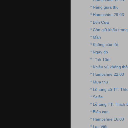
* Nắng giữa thu
* Hampshire 29.03
* Bến Cừa
* Còn giữ khẩu trang
* Mần
* Không của tôi
* Ngày đó
* Tĩnh Tâm
* Khiêu vũ không thô
* Hampshire 22.03
* Mưa thu
* Lễ tang cố TT. Thí
* Selfie
* Lễ tang TT. Thích
* Biển cạn
* Hampshire 16.03
* Lạc Việt