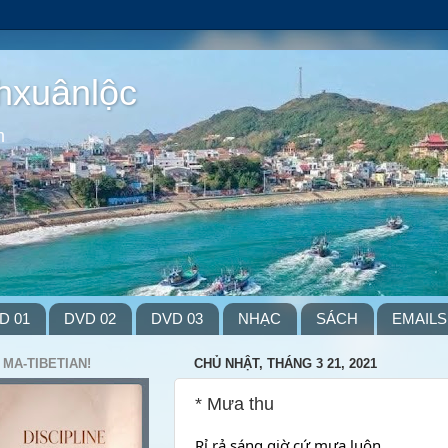
hxuânlộc
m
D 01
DVD 02
DVD 03
NHẠC
SÁCH
EMAILS
 MA-TIBETIAN!
CHỦ NHẬT, THÁNG 3 21, 2021
* Mưa thu
Rỉ rả sáng giờ cứ mưa luôn,