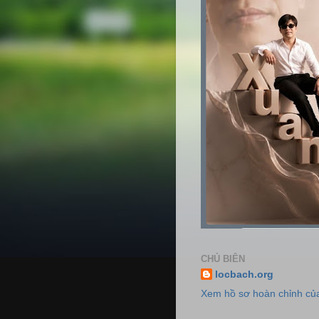
CHỦ BIÊN
locbach.org
Xem hồ sơ hoàn chỉnh của