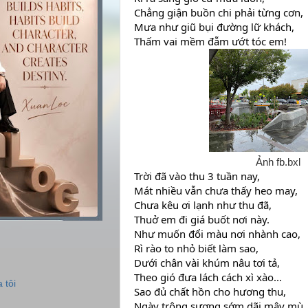
Chẳng giận buồn chi phải từng cơn,
Mưa như giũ bụi đường lữ khách,
Thấm vai mềm đẫm ướt tóc em!
Ảnh fb.bxl
Trời đã vào thu 3 tuần nay,
Mát nhiều vẫn chưa thấy heo may,
Chưa kêu ơi lạnh như thu đã,
Thuở em đi giá buốt nơi này.
Như muốn đổi màu nơi nhành cao,
Rì rào to nhỏ biết làm sao,
Dưới chân vài khúm nâu tơi tả,
Theo gió đưa lách cách xì xào...
 tôi
Sao đủ chất hồn cho hương thu,
Ngày trông sương sớm dãi mây mù,