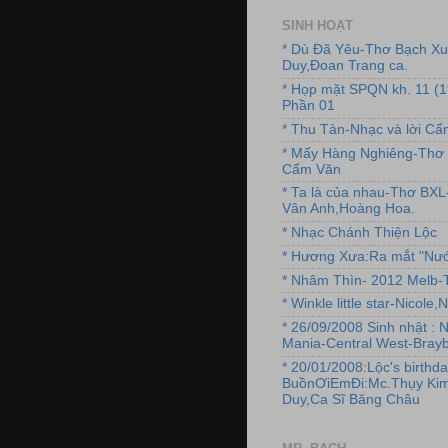
SINH HOẠT
* Dù Đã Yêu-Thơ Bạch X
Duy,Đoan Trang ca.
* Họp mặt SPQN kh. 11 (
Phần 01
* Thu Tàn-Nhạc và lời C
* Mấy Hàng Nghiêng-Thơ 
Cẩm Văn
* Ta là của nhau-Thơ BX
Vân Anh,Hoàng Hoa.
* Nhạc Chánh Thiện Lộc
* Hương Xưa:Ra mắt "Nướ
* Nhâm Thìn- 2012 Melb-T
* Winkle little star-Nicole
* 26/09/2008 Sinh nhật : 
Mania-Central West-Brayb
* 20/01/2008:Lộc's birthda
BuồnƠiEmĐi:Mc.Thụy Kim
Duy,Ca Sĩ Băng Châu