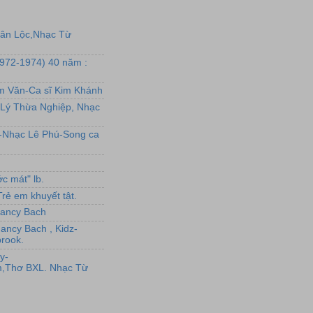
uân Lộc,Nhạc Từ
1972-1974) 40 năm :
ẩm Văn-Ca sĩ Kim Khánh
Lý Thừa Nghiệp, Nhạc
L-Nhạc Lê Phú-Song ca
c mát" lb.
rẻ em khuyết tật.
,Nancy Bach
Nancy Bach , Kidz-
rook.
y-
,Thơ BXL. Nhạc Từ