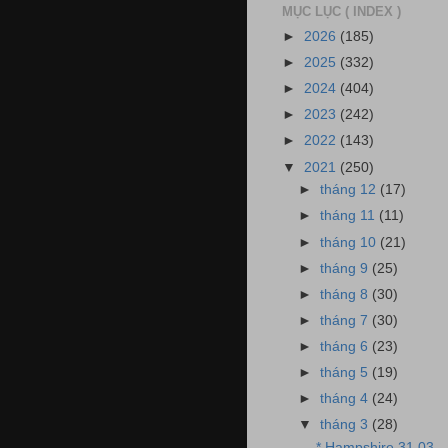
MỤC LỤC ( INDEX )
►
2026
(185)
►
2025
(332)
►
2024
(404)
►
2023
(242)
►
2022
(143)
▼
2021
(250)
►
tháng 12
(17)
►
tháng 11
(11)
►
tháng 10
(21)
►
tháng 9
(25)
►
tháng 8
(30)
►
tháng 7
(30)
►
tháng 6
(23)
►
tháng 5
(19)
►
tháng 4
(24)
▼
tháng 3
(28)
* Hampshire 31.03