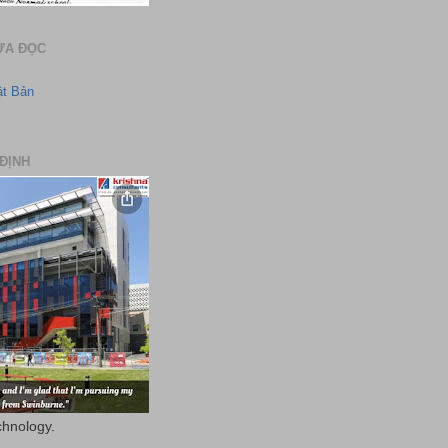
ƯA ĐỌC
ật Bản
ĐỊNH
chnology.