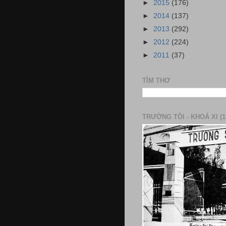
►
2015
(176)
►
2014
(137)
►
2013
(292)
►
2012
(224)
►
2011
(37)
TÌM THƠ
TRƯỜNG TÔI - KHOÁ XI (1