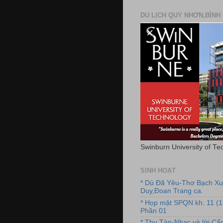
DU LỊCH QUY NHƠN,BÌNH 
Swinburn University of Te
SINH HOẠT
* Dù Đã Yêu-Thơ Bạch X
Duy,Đoan Trang ca.
* Họp mặt SPQN kh. 11 (
Phần 01
* Thu Tàn-Nhạc và lời C