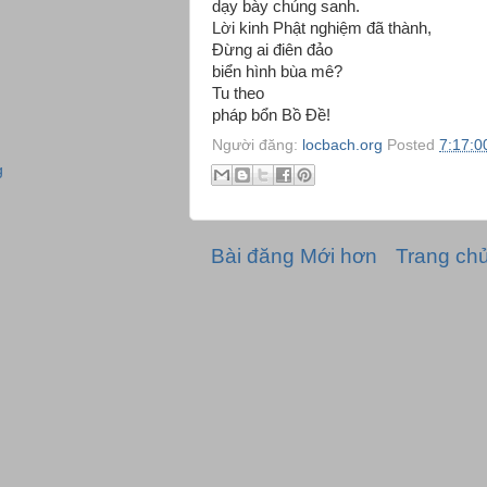
dạy bày chúng sanh.
Lời kinh Phật nghiệm đã thành,
Đừng ai điên đảo
biển hình bùa mê?
Tu theo
pháp bổn Bồ Đề!
Người đăng:
locbach.org
Posted
7:17:0
g
Bài đăng Mới hơn
Trang ch