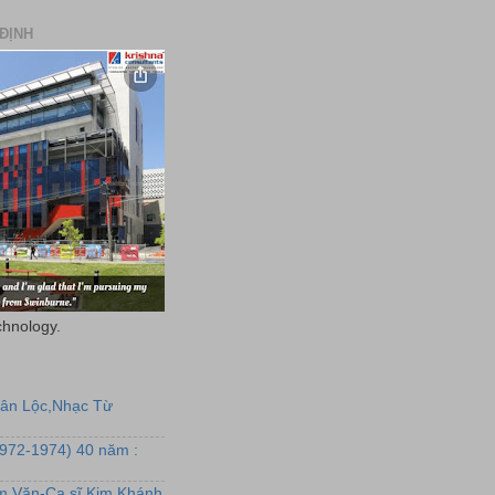
ĐỊNH
chnology.
uân Lộc,Nhạc Từ
1972-1974) 40 năm :
ẩm Văn-Ca sĩ Kim Khánh