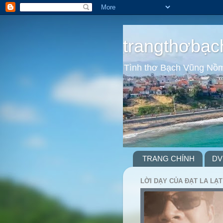
trangthơbạc
Tình thơ Bạch Vũng Nồ
TRANG CHÍNH
DV
LỜI DẠY CỦA ĐẠT LA LẠT