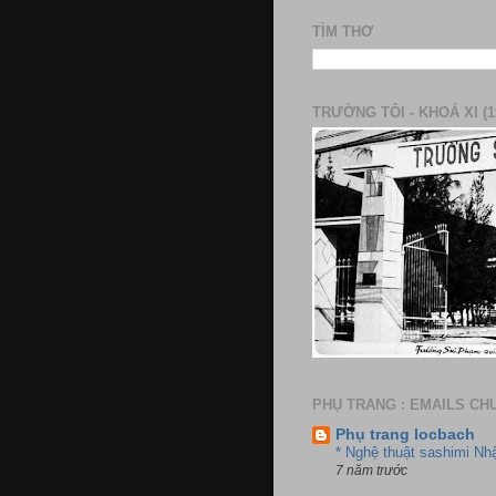
TÌM THƠ
TRƯỜNG TÔI - KHOÁ XI (1
PHỤ TRANG : EMAILS CH
Phụ trang locbach
* Nghệ thuật sashimi Nh
7 năm trước