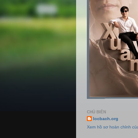
CHỦ BIÊN
locbach.org
Xem hồ sơ hoàn chỉnh của