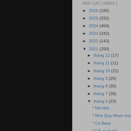
MỤC LỤC ( INDEX )
►
2026
(185)
►
2025
(332)
►
2024
(404)
►
2023
(242)
►
2022
(143)
▼
2021
(250)
►
tháng 12
(17)
►
tháng 11
(11)
►
tháng 10
(21)
►
tháng 9
(25)
►
tháng 8
(30)
►
tháng 7
(30)
▼
tháng 6
(23)
* Nhị tâm
* Nhớ Quy Nhơn mù
* Cá Basa
* Cối quạt gió