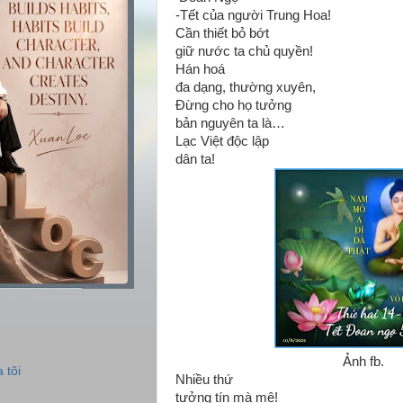
-Tết của người Trung Hoa!
Cần thiết bỏ bớt
giữ nước ta chủ quyền!
Hán hoá
đa dạng, thường xuyên,
Đừng cho họ tưởng
bản nguyên ta là…
Lạc Việt độc lập
dân ta!
Ảnh fb.
 tôi
Nhiều thứ
tưởng tín mà mê!