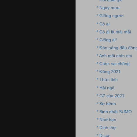
* Ngày mưa
* Giống người
* Có ai
* Có gì là mãi mãi
* Giống ai!
* Đón nắng đầu đôn
* Anh mãi nhìn em
* Chọn sai chồng
* Đông 2021
* Thức tỉnh
* Hội ngộ
* G7 của 2021
* Sợ bệnh
* Sinh nhật SUMO
* Nhớ bạn
* Dinh thự
* Di cư