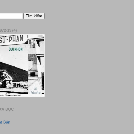
972-1974)
ƯA ĐỌC
ật Bản