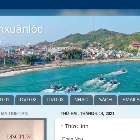
hxuânlộc
m
D 01
DVD 02
DVD 03
NHẠC
SÁCH
EMAILS
 MA-TIBETIAN!
THỨ HAI, THÁNG 6 14, 2021
* Thức tỉnh
Đoan Ngọ