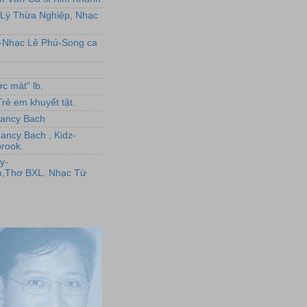
Lý Thừa Nghiệp, Nhạc
L-Nhạc Lê Phú-Song ca
c mát" lb.
rẻ em khuyết tật.
,Nancy Bach
Nancy Bach , Kidz-
rook.
y-
,Thơ BXL. Nhạc Từ