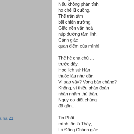
Nếu không phản tỉnh
họ chê lũ cuồng.
Thế trận tâm
bãi chiến trường,
Giặc nền văn hoá
núp đường tâm linh.
Cảnh giác
quan điểm của mình!
Thế hệ cha chú …
trước đây,
Học lịch sử Hán
thuộc làu như dân.
Vì sao vậy? Vong bản chăng?
Không, vì thiếu phán đoán
nhận nhầm thù thân.
Nguy cơ diệt chủng
đã gần…
Tin Phật
a hạ 21
mình tôn là Thầy,
Là Đấng Chánh giác