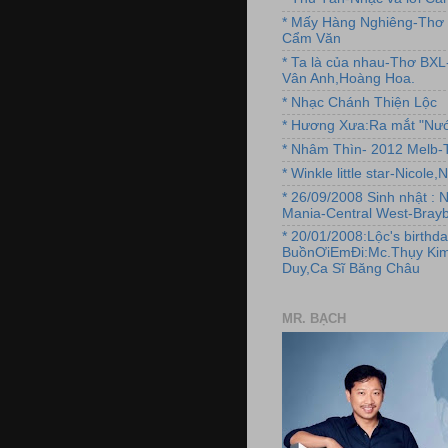
* Mấy Hàng Nghiêng-Thơ 
Cẩm Văn
* Ta là của nhau-Thơ BX
Vân Anh,Hoàng Hoa.
* Nhạc Chánh Thiện Lộc
* Hương Xưa:Ra mắt "Nướ
* Nhâm Thìn- 2012 Melb-T
* Winkle little star-Nicole
* 26/09/2008 Sinh nhật : 
Mania-Central West-Brayb
* 20/01/2008:Lộc's birthda
BuồnƠiEmĐi:Mc.Thụy Kim
Duy,Ca Sĩ Băng Châu
MR. BẠCH