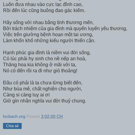
Luôn đưa nhau vào cực lạc đỉnh cao,
Rồi đến lúc cũng buông đao gác kiếm.
Hãy sống với nhau bằng tình thương mến,
Bởi trách nhiệm của gia đình mà quyến luyến yêu thương,
Việc trên giường bệnh hoạn một tai ương,
Làm khốn khổ những kiểu người thiển cận.
Hạnh phúc gia đình là niềm vui đời sống,
Có lúc phải hy sinh cho nề nếp an hoà,
Thăng hoa kia không ở mãi với ta,
Nó có đến rồi ra đi như gió thoảng!
Đâu có phải là ta chưa từng biết đến,
Như bùa mê, chất nghiện cho người,
Càng si càng luỵ ai ơi
Giữ gìn nhân nghĩa vui đời thuỷ chung.
locbach.org
Posted
3:02:00 CH
Chia sẻ