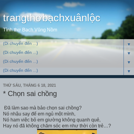
trangthơbạchxuânlộc
Tình thơ Bạch Vũng Nồm
▼
▼
▼
▼
THỨ SÁU, THÁNG 6 18, 2021
* Chọn sai chồng
Đã làm sao mà bảo chọn sai chồng?
Nó nhậu say để em ngủ một mình,
Nó ham việc bỏ em giường không quạnh quẻ,
Hay nó đã không chăm sóc em như thời còn trẻ…?