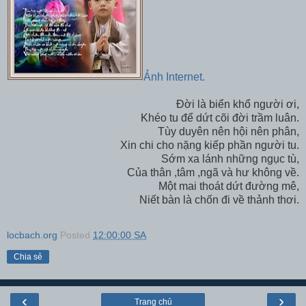
Ảnh Internet.
Đời là biển khổ người ơi,
Khéo tu để dứt cõi đời trầm luân.
Tùy duyên nên hội nên phân,
Xin chi cho nặng kiếp phần người tu.
Sớm xa lánh những ngục tù,
Của thân ,tâm ,ngã và hư không về.
Một mai thoát dứt đường mê,
Niết bàn là chốn đi về thảnh thơi.
locbach.org
Posted
12:00:00 SA
Chia sẻ
‹
›
Trang chủ