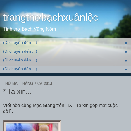
trangthơbạchxuânlộc
Tình thơ Bạch Vũng Nồm
▼
▼
▼
▼
THỨ BA, THÁNG 7 09, 2013
* Ta xin...
Viết hòa cùng Mặc Giang trên HX. "Ta xin góp mặt cuộc
đời".