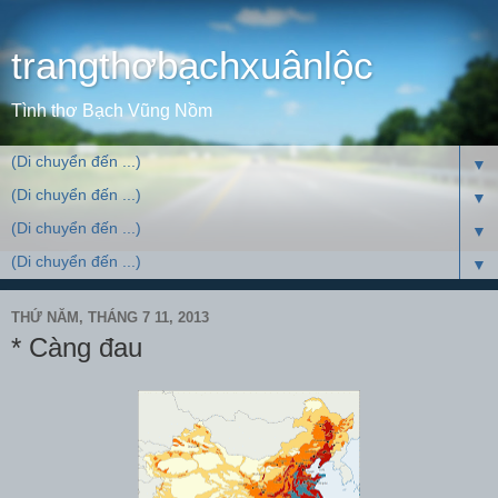
trangthơbạchxuânlộc
Tình thơ Bạch Vũng Nồm
▼
▼
▼
▼
THỨ NĂM, THÁNG 7 11, 2013
* Càng đau